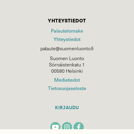
YHTEYSTIEDOT
Palautelomake
Yhteystiedot
palaute@suomenluonto.fi
Suomen Luonto
Sörnäistenkatu 1
00580 Helsinki
Mediatiedot
Tietosuojaseloste
KIRJAUDU