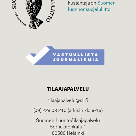
kustantaja on
Suomen
luonnonsuojelu­liitto
.
TILAAJAPALVELU
tilaajapalvelu@sll.fi
(09) 228 08 210 (arkisin klo 9-15)
Suomen Luonto/tilaajapalvelu
Sörnäistenkatu 1
00580 Helsinki