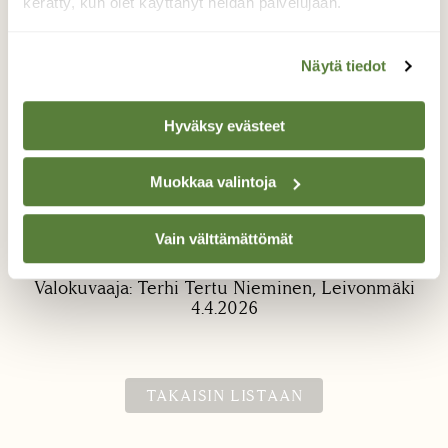
kerätty, kun olet käyttänyt heidän palvelujaan.
Näytä tiedot
Hyväksy evästeet
Paarma horroksessa
Muokkaa valintoja
Lähellä lehmä aitauksia näin yhdessä
Vain välttämättömät
tolpassa tämän pienen horroksessa.
Valokuvaaja: Terhi Tertu Nieminen, Leivonmäki
4.4.2026
TAKAISIN LISTAAN