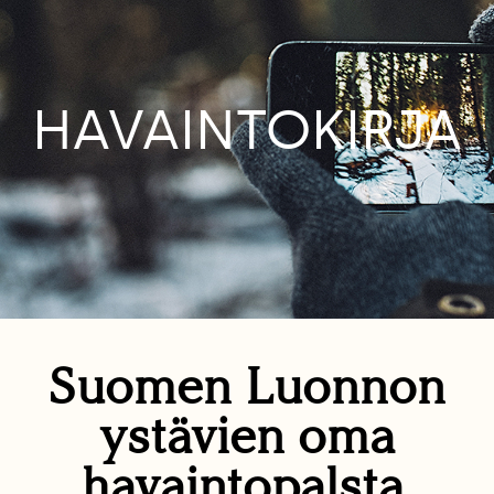
HAVAINTOKIRJA
Suomen Luonnon
ystävien oma
havaintopalsta.