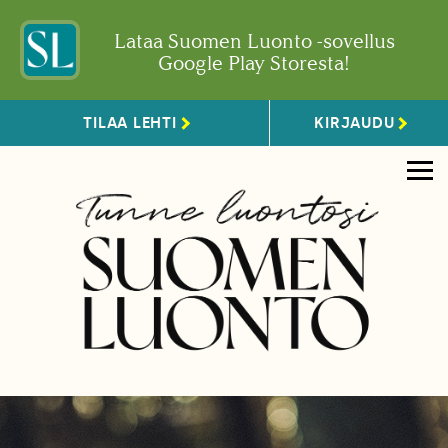
Lataa Suomen Luonto -sovellus
Google Play Storesta!
TILAA LEHTI
KIRJAUDU