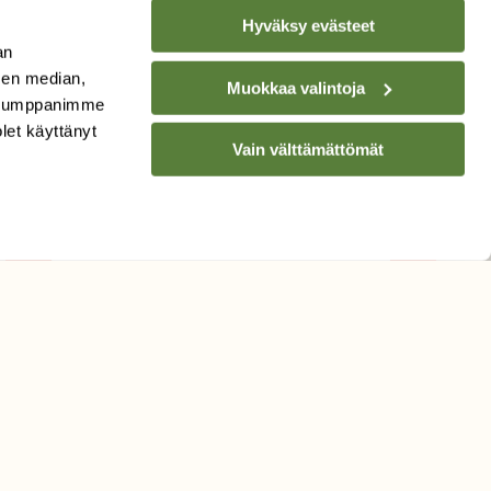
Hyväksy evästeet
an
sen median,
Muokkaa valintoja
. Kumppanimme
TILAA
SUOMEN
olet käyttänyt
LUONNON
UUTIS­KIRJE
Vain välttämättömät
Sähköpostiosoite
Hyväksyn tietojeni käytön
uutiskirjeen lähettämiseen
Tietosuojaseloste