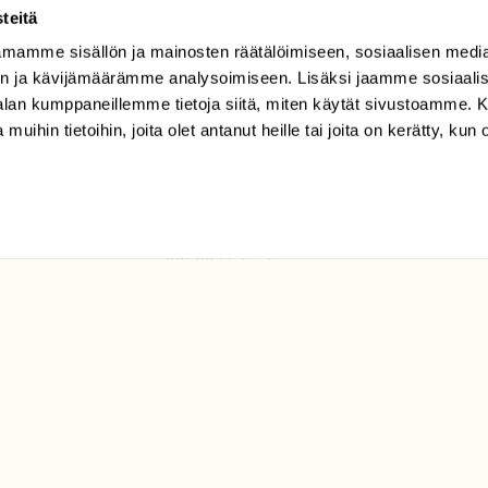
teitä
mamme sisällön ja mainosten räätälöimiseen, sosiaalisen medi
TILAAJAPALVELU
n ja kävijämäärämme analysoimiseen. Lisäksi jaamme sosiaali
tilaajapalvelu@sll.fi
-alan kumppaneillemme tietoja siitä, miten käytät sivustoamme
 muihin tietoihin, joita olet antanut heille tai joita on kerätty, kun 
(09) 228 08 210 (arkisin
klo 9-15)
Suomen
Luonto/tilaajapalvelu
Sörnäistenkatu 1
00580 Helsinki
ELU­
YHTEYSTIEDOT
ntaja on
Palautelomake
Yhteystiedot
palaute@suomenluonto.fi
Suomen Luonto