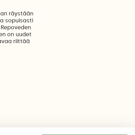
jan räystään
a sopuisasti
at Repoveden
en on uudet
avaa riittää