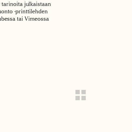
 tarinoita julkaistaan
onto -printtilehden
tubessa tai Vimeossa