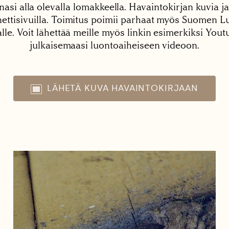
nasi alla olevalla lomakkeella. Havaintokirjan kuvia ja
tisivuilla. Toimitus poimii parhaat myös Suomen Lu
alle. Voit lähettää meille myös linkin esimerkiksi You
julkaisemaasi luontoaiheiseen videoon.
LÄHETÄ KUVA HAVAINTOKIRJAAN