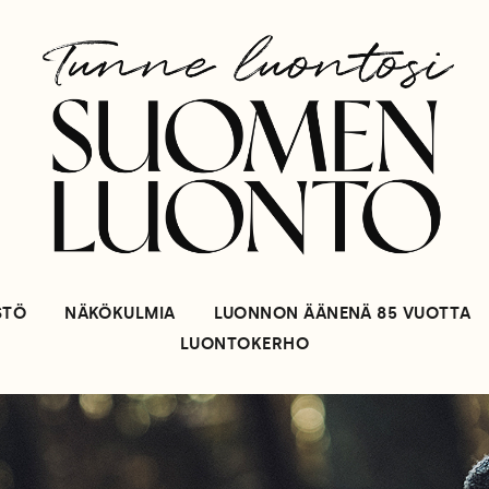
STÖ
NÄKÖKULMIA
LUONNON ÄÄNENÄ 85 VUOTTA
LUONTOKERHO