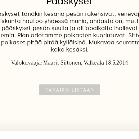
Pääskyset
äskyset tänäkin kesänä pesän rakensivat, veneva
ariskunta hautoo yhdessä munia, ahdasta on, mutt
pääskyset pesän suulla ja aitiopaikalta ihailev
semia. Pian odotamme poikasten kuoriutuvat. Sitt
n poikaset pitää pitää kylläisinä. Mukavaa seuratt
koko kesäksi.
Valokuvaaja: Maarit Siitonen, Valkeala 18.5.2014
TAKAISIN LISTAAN