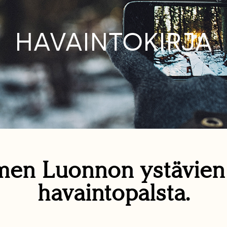
HAVAINTOKIRJA
en Luonnon ystävie
havaintopalsta.