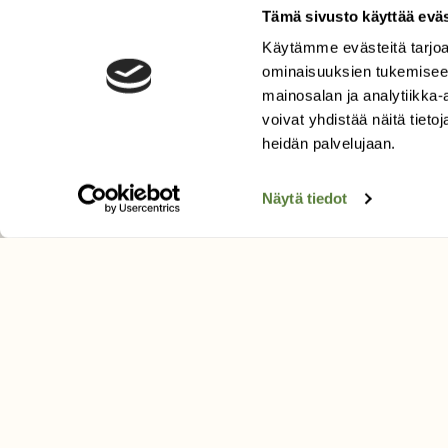
Tämä sivusto käyttää eväs
Käytämme evästeitä tarjoa
LEHTI
ominaisuuksien tukemisee
Uusin lehti
mainosalan ja analytiikka
Tilaa Suomen Luonto
voivat yhdistää näitä tietoja
heidän palvelujaan.
Tilaa digilukuoikeus
Äänestä parasta juttua
Näytä tiedot
Tilaa uutiskirje
SUOMEN LUONNON­SUOJ
LIITTO
Suomen Luonto -lehden kusta
Suomen luonnonsuojelu­liitto
.