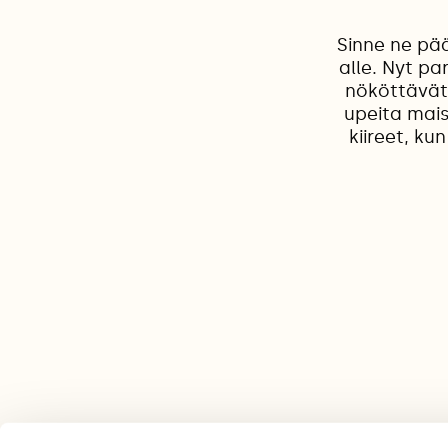
Sinne ne pä
alle. Nyt p
nököttävät 
upeita mai
kiireet, ku