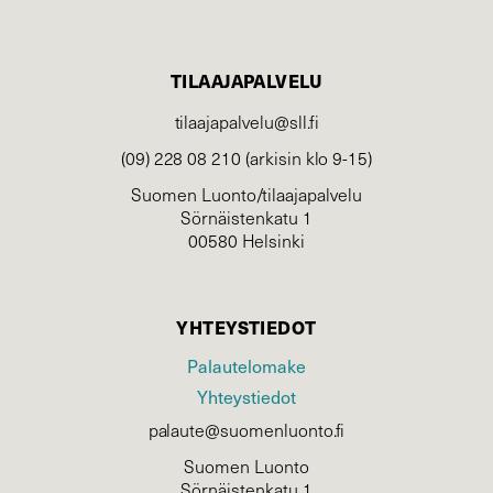
TILAAJAPALVELU
tilaajapalvelu@sll.fi
(09) 228 08 210 (arkisin klo 9-15)
Suomen Luonto/tilaajapalvelu
Sörnäistenkatu 1
00580 Helsinki
YHTEYSTIEDOT
Palautelomake
Yhteystiedot
palaute@suomenluonto.fi
Suomen Luonto
Sörnäistenkatu 1