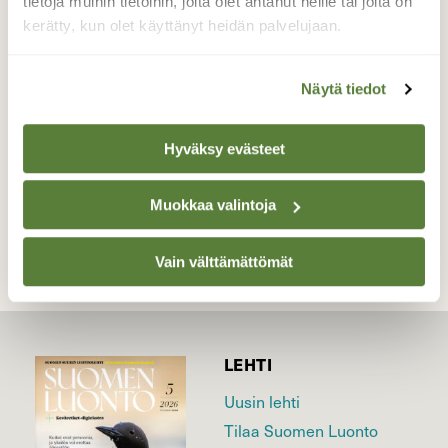
tietoja muihin tietoihin, joita olet antanut heille tai joita on
ruokailemassa kiireettömästi pietaryrtin
kukinnolla.
kerätty, kun olet käyttänyt heidän palvelujaan.
Valokuvaaja: Liisa Niiva-Korpela, Lappeenranta,
Voisalmi 24.7.2020
Näytä tiedot
Hyväksy evästeet
TAKAISIN LISTAAN
Muokkaa valintoja
Vain välttämättömät
LEHTI
Uusin lehti
Tilaa Suomen Luonto