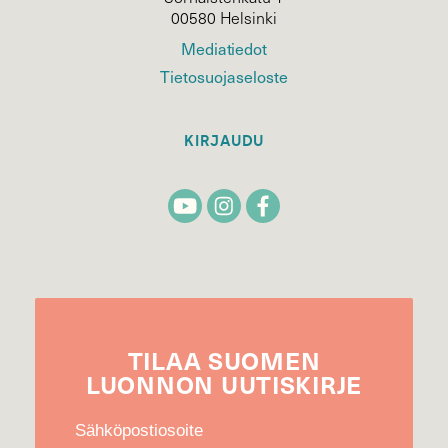
00580 Helsinki
Mediatiedot
Tietosuojaseloste
KIRJAUDU
TILAA
SUOMEN
LUONNON
UUTIS­KIRJE
Sähköpostiosoite