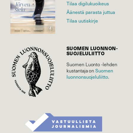
Tilaa digilukuoikeus
Äänestä parasta juttua
Tilaa uutiskirje
SUOMEN LUONNON­
SUOJELU­LIITTO
Suomen Luonto -lehden
Suomen
kustantaja on
luonnonsuojelu­liitto
.