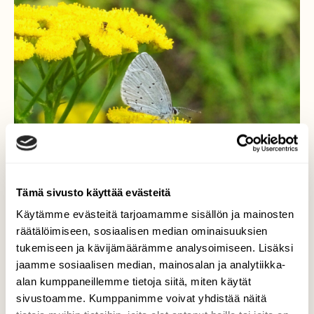
Tämä sivusto käyttää evästeitä
Käytämme evästeitä tarjoamamme sisällön ja mainosten
räätälöimiseen, sosiaalisen median ominaisuuksien
tukemiseen ja kävijämäärämme analysoimiseen. Lisäksi
Paatsamasinisiipi
jaamme sosiaalisen median, mainosalan ja analytiikka-
alan kumppaneillemme tietoja siitä, miten käytät
Pilvisen päivän iloinen yllätys rantapolun
sivustoamme. Kumppanimme voivat yhdistää näitä
varrella: Toisen sukupolven paatsamasinisiipi