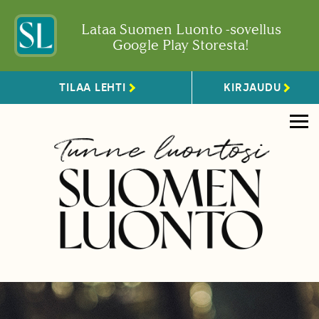
Lataa Suomen Luonto -sovellus
Google Play Storesta!
TILAA LEHTI
KIRJAUDU