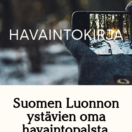
HAVAINTOKIRJA
Suomen Luonnon
ystävien oma
havaintopalsta.