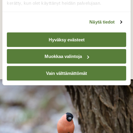
kerätty, kun olet käyttänyt heidän palvelujaan.
Näytä tiedot
Hyväksy evästeet
Tiaiset ruokatauolla
Muokkaa valintoja
sirpa jyske, Virrat 4.11-19
Vain välttämättömät