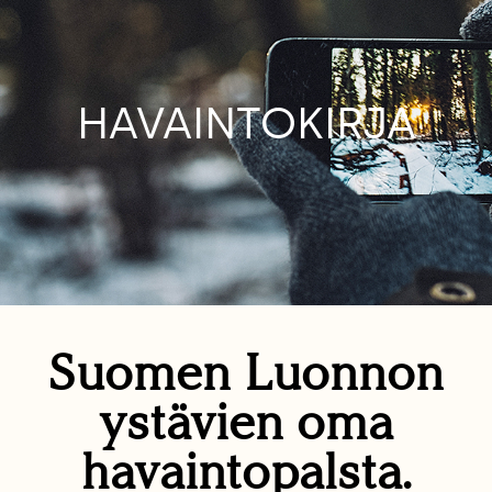
HAVAINTOKIRJA
Suomen Luonnon
ystävien oma
havaintopalsta.