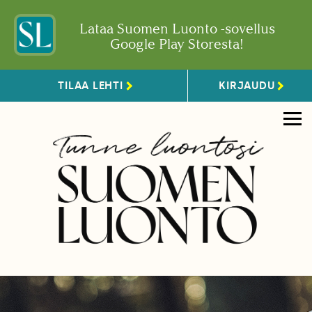
Lataa Suomen Luonto -sovellus
Google Play Storesta!
TILAA LEHTI
KIRJAUDU