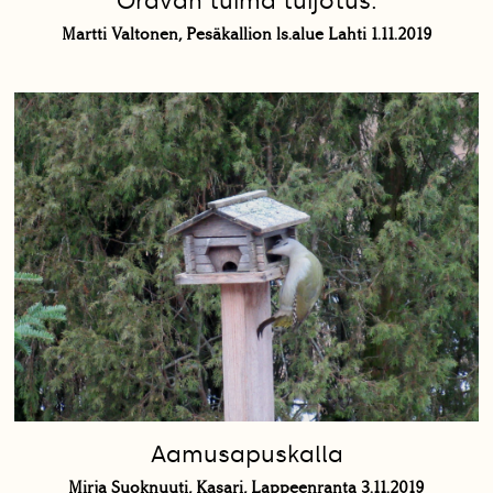
Oravan tuima tuijotus.
Martti Valtonen, Pesäkallion ls.alue Lahti 1.11.2019
Aamusapuskalla
Mirja Suoknuuti, Kasari, Lappeenranta 3.11.2019