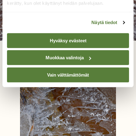
kerätty, kun olet käyttänyt heidän palvelujaan.
Näytä tiedot
Hyväksy evästeet
Pitsijääkuvioita alkaa muodostua
Muokkaa valintoja
Reijo Juurinen, Nuuksion kansallispuisto Joulukuu
Vain välttämättömät