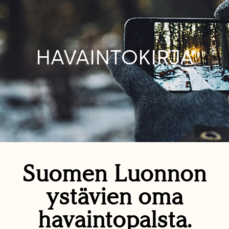
HAVAINTOKIRJA
Suomen Luonnon
ystävien oma
havaintopalsta.