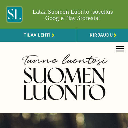
Lataa Suomen Luonto -sovellus
Google Play Storesta!
TILAA LEHTI
KIRJAUDU