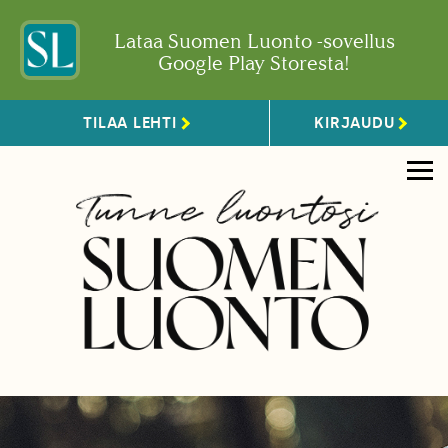
Lataa Suomen Luonto -sovellus
Google Play Storesta!
TILAA LEHTI
KIRJAUDU