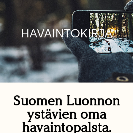
HAVAINTOKIRJA
Suomen Luonnon
ystävien oma
havaintopalsta.