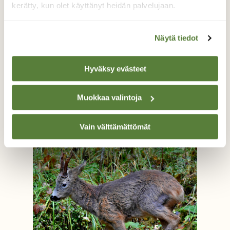
kerätty, kun olet käyttänyt heidän palvelujaan.
Näytä tiedot
Hyväksy evästeet
Pihlajanmarjojen vahti - Musti
Muokkaa valintoja
Irma Kortekallio, Vesanto 9.10.2017
Vain välttämättömät