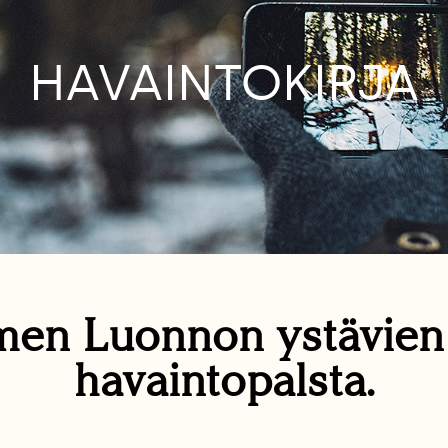
HAVAINTOKIRJA
en Luonnon ystävie
havaintopalsta.