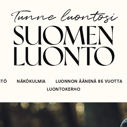
STÖ
NÄKÖKULMIA
LUONNON ÄÄNENÄ 85 VUOTTA
LUONTOKERHO