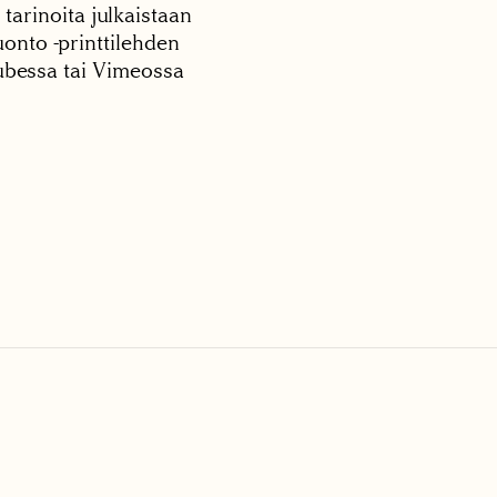
 tarinoita julkaistaan
onto -printtilehden
tubessa tai Vimeossa