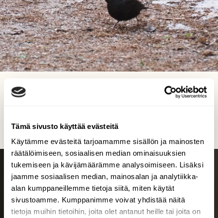
Herra mustarastas työn touhussa.
Martti Valtonen, Pesäkallion ls.alue Lahti 18.4.2024
Tämä sivusto käyttää evästeitä
Käytämme evästeitä tarjoamamme sisällön ja mainosten
räätälöimiseen, sosiaalisen median ominaisuuksien
tukemiseen ja kävijämäärämme analysoimiseen. Lisäksi
jaamme sosiaalisen median, mainosalan ja analytiikka-
alan kumppaneillemme tietoja siitä, miten käytät
sivustoamme. Kumppanimme voivat yhdistää näitä
tietoja muihin tietoihin, joita olet antanut heille tai joita on