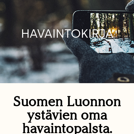
HAVAINTOKIRJA
Suomen Luonnon
ystävien oma
havaintopalsta.