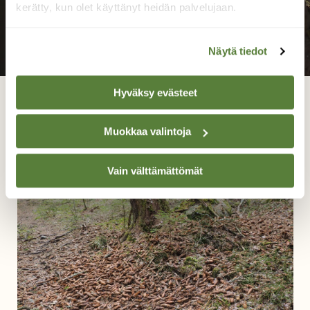
kerätty, kun olet käyttänyt heidän palvelujaan.
Näytä tiedot
Hyväksy evästeet
Terttuselja.
Muokkaa valintoja
Martti Valtonen, Pesäkallion ls.alue Lahti 18.4.2024
Vain välttämättömät