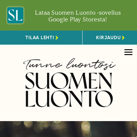
Lataa Suomen Luonto -sovellus
Google Play Storesta!
TILAA LEHTI
KIRJAUDU