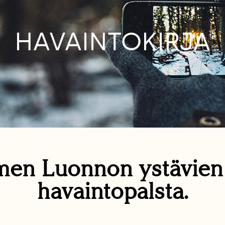
HAVAINTOKIRJA
en Luonnon ystävie
havaintopalsta.