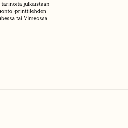
 tarinoita julkaistaan
onto -printtilehden
tubessa tai Vimeossa