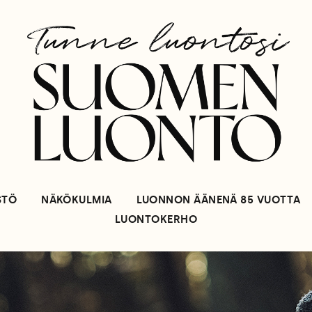
STÖ
NÄKÖKULMIA
LUONNON ÄÄNENÄ 85 VUOTTA
LUONTOKERHO