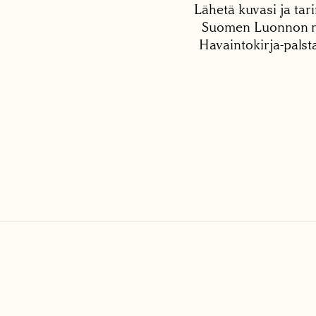
Lähetä kuvasi ja tari
Suomen Luonnon net
Havaintokirja-palst