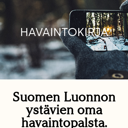
HAVAINTOKIRJA
Suomen Luonnon
ystävien oma
havaintopalsta.