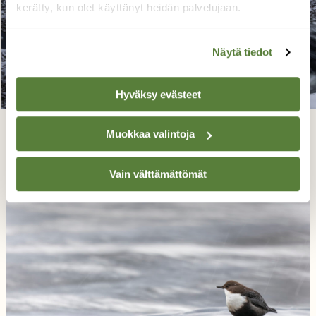
kerätty, kun olet käyttänyt heidän palvelujaan.
Näytä tiedot
Hyväksy evästeet
Jääpyörre
Muokkaa valintoja
Hannu Tikkanen, Kuusamo, Kitka 23.11.2023
Vain välttämättömät