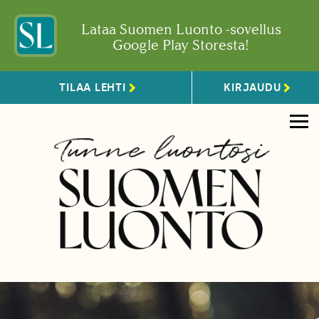
Lataa Suomen Luonto -sovellus
Google Play Storesta!
TILAA LEHTI
KIRJAUDU