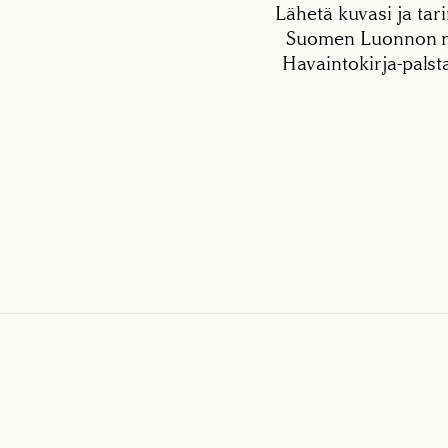
Lähetä kuvasi ja tari
Suomen Luonnon net
Havaintokirja-palst