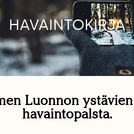
HAVAINTOKIRJA
en Luonnon ystävie
havaintopalsta.