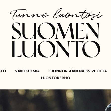
STÖ
NÄKÖKULMIA
LUONNON ÄÄNENÄ 85 VUOTTA
LUONTOKERHO