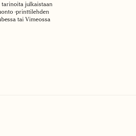
 tarinoita julkaistaan
onto -printtilehden
tubessa tai Vimeossa