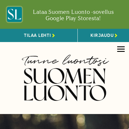
Lataa Suomen Luonto -sovellus
Google Play Storesta!
TILAA LEHTI
KIRJAUDU