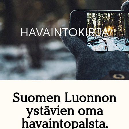
HAVAINTOKIRJA
Suomen Luonnon
ystävien oma
havaintopalsta.