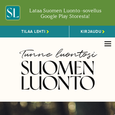
Lataa Suomen Luonto -sovellus
Google Play Storesta!
TILAA LEHTI
KIRJAUDU