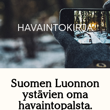
HAVAINTOKIRJA
Suomen Luonnon
ystävien oma
havaintopalsta.