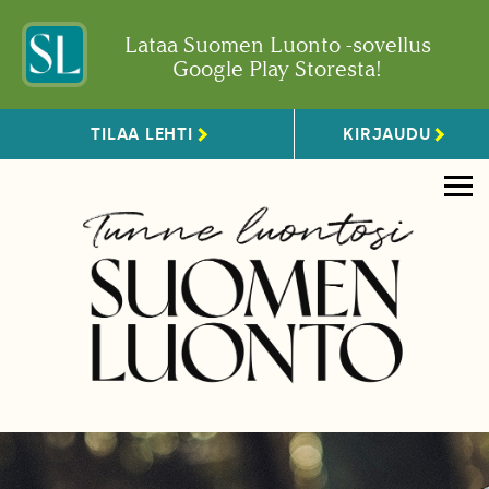
Lataa Suomen Luonto -sovellus
Google Play Storesta!
TILAA LEHTI
KIRJAUDU