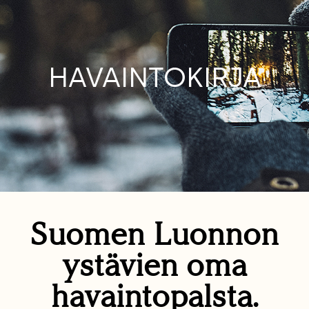
HAVAINTOKIRJA
Suomen Luonnon
ystävien oma
havaintopalsta.