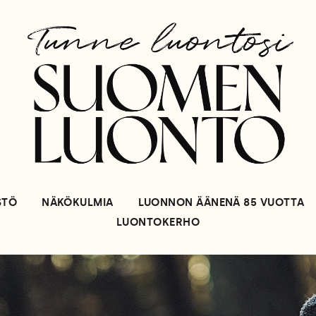
STÖ
NÄKÖKULMIA
LUONNON ÄÄNENÄ 85 VUOTTA
LUONTOKERHO