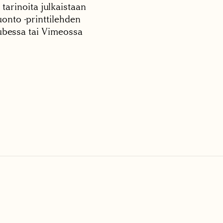
 tarinoita julkaistaan
onto -printtilehden
tubessa tai Vimeossa