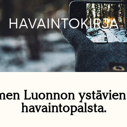
HAVAINTOKIRJA
en Luonnon ystävie
havaintopalsta.