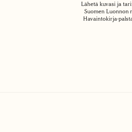
Lähetä kuvasi ja tari
Suomen Luonnon net
Havaintokirja-palst