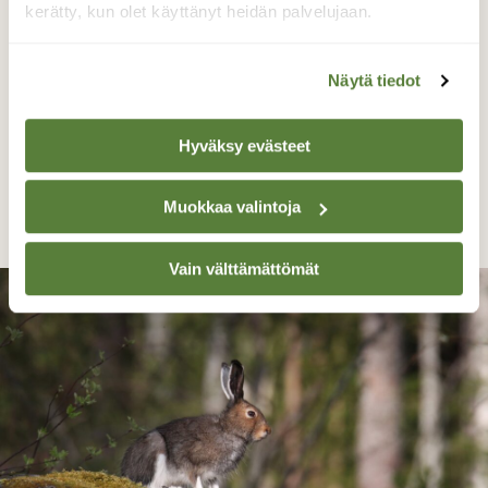
kerätty, kun olet käyttänyt heidän palvelujaan.
Näytä tiedot
Hyväksy evästeet
Käpälän pesu ennen ruokailua
Muokkaa valintoja
Jaana Saarelainen, Koli 15.5.21
Vain välttämättömät