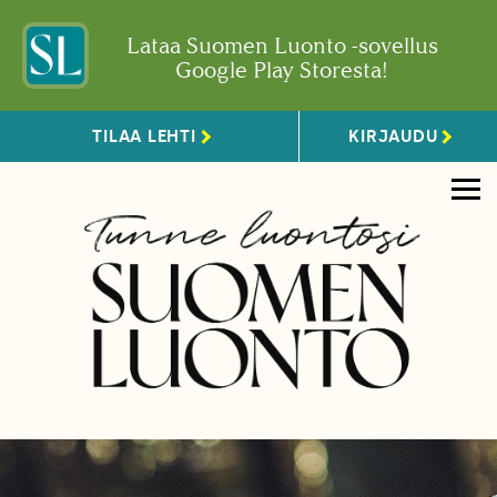
Lataa Suomen Luonto -sovellus
Google Play Storesta!
TILAA LEHTI
KIRJAUDU