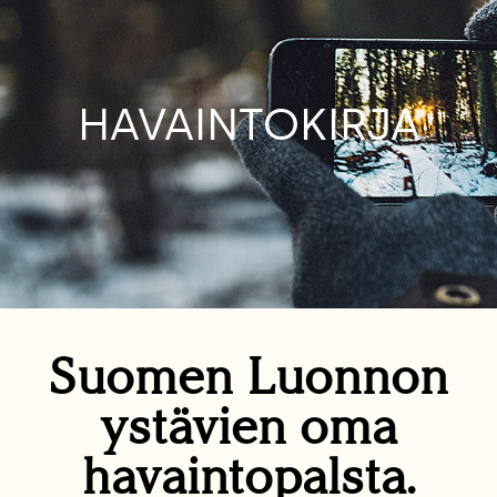
HAVAINTOKIRJA
Suomen Luonnon
ystävien oma
havaintopalsta.