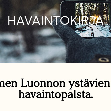
HAVAINTOKIRJA
en Luonnon ystävie
havaintopalsta.