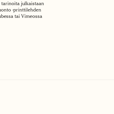
 tarinoita julkaistaan
onto -printtilehden
tubessa tai Vimeossa