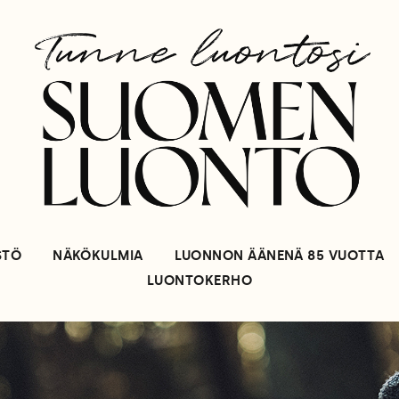
STÖ
NÄKÖKULMIA
LUONNON ÄÄNENÄ 85 VUOTTA
LUONTOKERHO