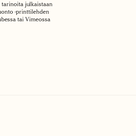
 tarinoita julkaistaan
onto -printtilehden
tubessa tai Vimeossa