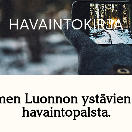
HAVAINTOKIRJA
en Luonnon ystävie
havaintopalsta.