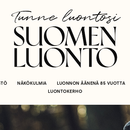
STÖ
NÄKÖKULMIA
LUONNON ÄÄNENÄ 85 VUOTTA
LUONTOKERHO