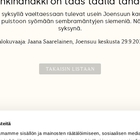
hkinähakki on taas täällä tän
 syksyllä vaeltaessaan tulevat usein Joensuun k
n puistoon syömään sembramäntyjen siemeniä. Nä
syksynä.
alokuvaaja: Jaana Saarelainen, Joensuu keskusta 29.9.20
TAKAISIN LISTAAN
teitä
mamme sisällön ja mainosten räätälöimiseen, sosiaalisen medi
TILAAJAPALVELU