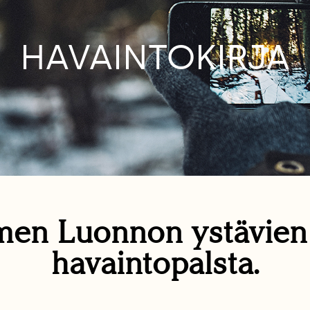
HAVAINTOKIRJA
en Luonnon ystävie
havaintopalsta.