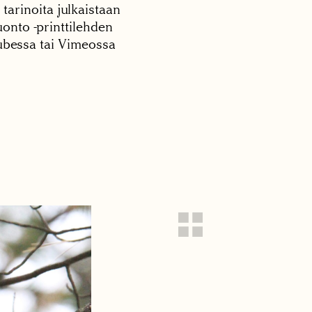
 tarinoita julkaistaan
onto -printtilehden
tubessa tai Vimeossa