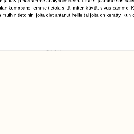
n ja kävijämäärämme analysoimiseen. Lisäksi jaamme sosiaali
tilaajapalvelu@sll.fi
-alan kumppaneillemme tietoja siitä, miten käytät sivustoamme
 muihin tietoihin, joita olet antanut heille tai joita on kerätty, kun 
(09) 228 08 210 (arkisin
klo 9-15)
Suomen
Luonto/tilaajapalvelu
Sörnäistenkatu 1
00580 Helsinki
ELU­
YHTEYSTIEDOT
ntaja on
Palautelomake
Yhteystiedot
palaute@suomenluonto.fi
Suomen Luonto
Sörnäistenkatu 1
00580 Helsinki
Mediatiedot