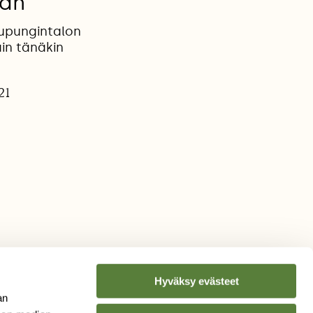
ään
aupungintalon
in tänäkin
21
Hyväksy evästeet
an