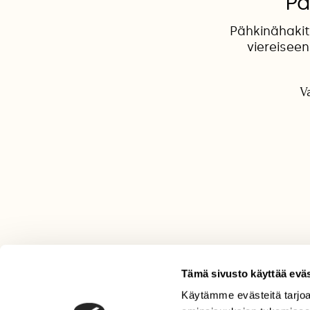
Pä
Pähkinähakit
viereisee
V
Tämä sivusto käyttää eväs
Käytämme evästeitä tarjoa
LEHTI