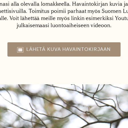
nasi alla olevalla lomakkeella. Havaintokirjan kuvia ja
tisivuilla. Toimitus poimii parhaat myös Suomen Lu
alle. Voit lähettää meille myös linkin esimerkiksi You
julkaisemaasi luontoaiheiseen videoon.
LÄHETÄ KUVA HAVAINTOKIRJAAN