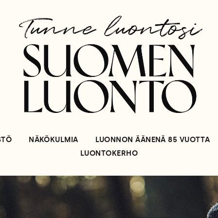
STÖ
NÄKÖKULMIA
LUONNON ÄÄNENÄ 85 VUOTTA
LUONTOKERHO