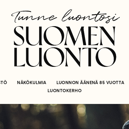
STÖ
NÄKÖKULMIA
LUONNON ÄÄNENÄ 85 VUOTTA
LUONTOKERHO