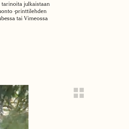
 tarinoita julkaistaan
onto -printtilehden
tubessa tai Vimeossa