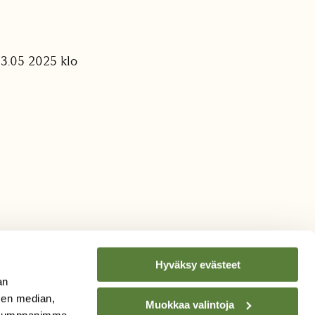
13.05 2025 klo
Hyväksy evästeet
an
sen median,
Muokkaa valintoja