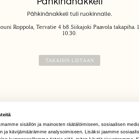
Pähkinänakkeli
Pähkinänakkeli tuli ruokinnalle.
Jouni Roppola, Tervatie 4 b8 Siikajoki Paavola takapiha. 
10.30.
TAKAISIN LISTAAN
teitä
mamme sisällön ja mainosten räätälöimiseen, sosiaalisen medi
TILAAJAPALVELU
n ja kävijämäärämme analysoimiseen. Lisäksi jaamme sosiaali
tilaajapalvelu@sll.fi