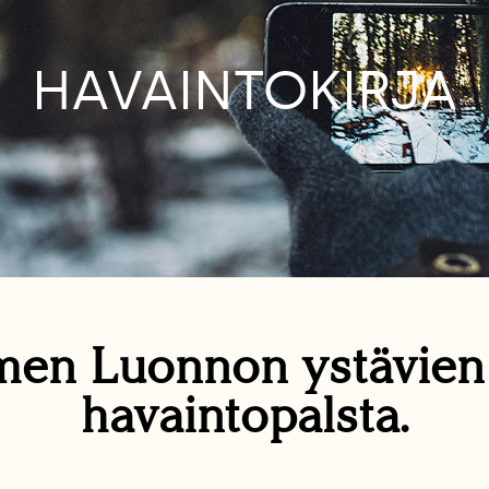
HAVAINTOKIRJA
en Luonnon ystävie
havaintopalsta.