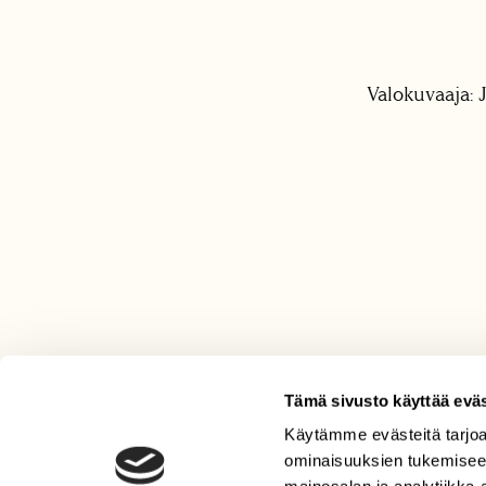
Valokuvaaja: 
Tämä sivusto käyttää eväs
Käytämme evästeitä tarjoa
LEHTI
ominaisuuksien tukemisee
Uusin lehti