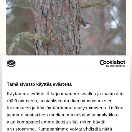
Tämä sivusto käyttää evästeitä
Käytämme evästeitä tarjoamamme sisällön ja mainosten
räätälöimiseen, sosiaalisen median ominaisuuksien
Pähkinänakkeli pirteänä
tukemiseen ja kävijämäärämme analysoimiseen. Lisäksi
jaamme sosiaalisen median, mainosalan ja analytiikka-
Pähkinänakkeli on nopsa liikkuja männyn
alan kumppaneillemme tietoja siitä, miten käytät
rungolla. Pää osoittaa vuoroin alas- vuorin
ylöspäin. Joskus se rauhoittuu
sivustoamme. Kumppanimme voivat yhdistää näitä