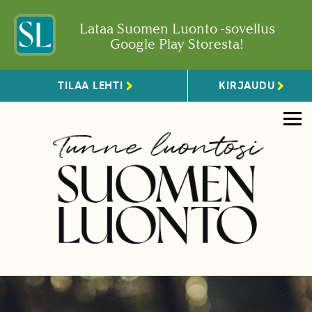
Lataa Suomen Luonto -sovellus
Google Play Storesta!
TILAA LEHTI
KIRJAUDU