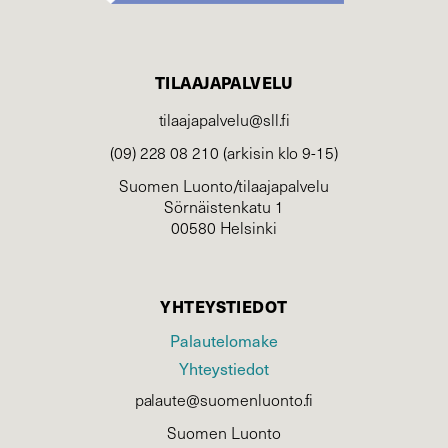
TILAAJAPALVELU
tilaajapalvelu@sll.fi
(09) 228 08 210 (arkisin klo 9-15)
Suomen Luonto/tilaajapalvelu
Sörnäistenkatu 1
00580 Helsinki
YHTEYSTIEDOT
Palautelomake
Yhteystiedot
palaute@suomenluonto.fi
Suomen Luonto