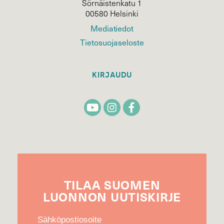
Sörnäistenkatu 1
00580 Helsinki
Mediatiedot
Tietosuojaseloste
KIRJAUDU
TILAA
SUOMEN
LUONNON
UUTIS­KIRJE
Sähköpostiosoite