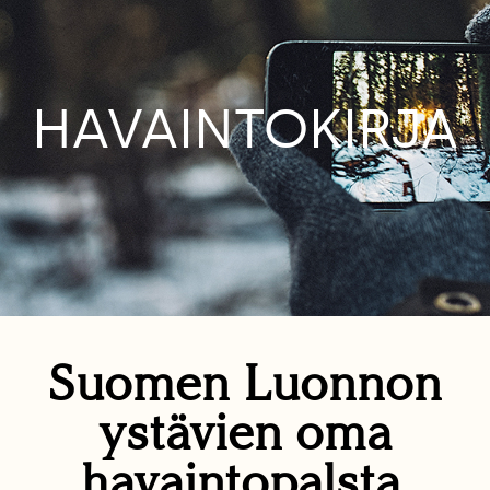
HAVAINTOKIRJA
Suomen Luonnon
ystävien oma
havaintopalsta.