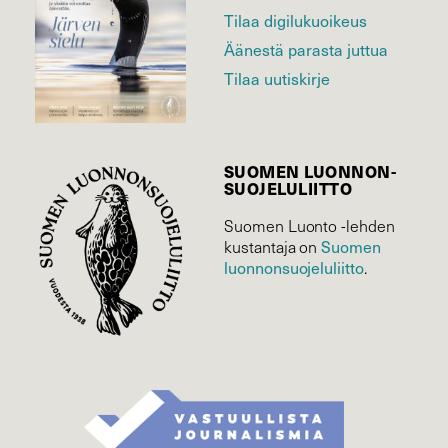
Tilaa digilukuoikeus
Äänestä parasta juttua
Tilaa uutiskirje
SUOMEN LUONNON­
SUOJELU­LIITTO
Suomen Luonto -lehden
kustantaja on
Suomen
luonnonsuojelu­liitto
.