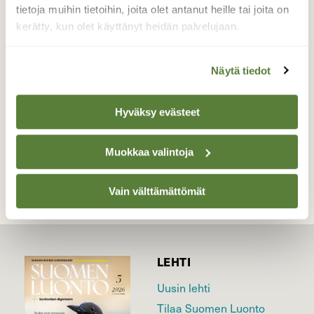
mieliasentoonsa rungolle ja silloin on
tietoja muihin tietoihin, joita olet antanut heille tai joita on
kuvaajan juhlahetki.
kerätty, kun olet käyttänyt heidän palvelujaan.
Valokuvaaja: Elisabet Varonen, Lappeenranta,
Pappilanniemi 3.2.2020
Näytä tiedot
Hyväksy evästeet
TAKAISIN LISTAAN
Muokkaa valintoja
Vain välttämättömät
LEHTI
Uusin lehti
Tilaa Suomen Luonto