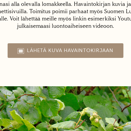
nasi alla olevalla lomakkeella. Havaintokirjan kuvia ja
tisivuilla. Toimitus poimii parhaat myös Suomen Lu
alle. Voit lähettää meille myös linkin esimerkiksi You
julkaisemaasi luontoaiheiseen videoon.
LÄHETÄ KUVA HAVAINTOKIRJAAN