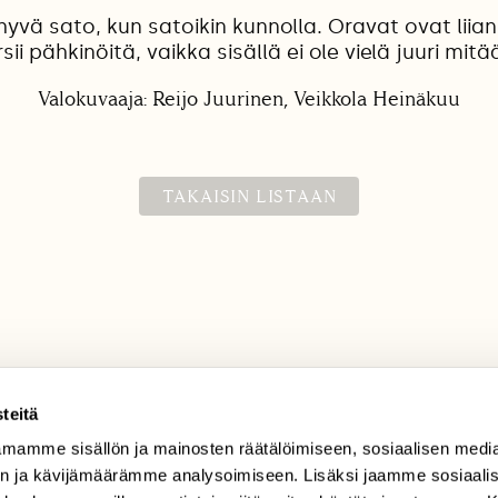
 hyvä sato, kun satoikin kunnolla. Oravat ovat liian
rsii pähkinöitä, vaikka sisällä ei ole vielä juuri mitä
Valokuvaaja: Reijo Juurinen, Veikkola Heinäkuu
TAKAISIN LISTAAN
teitä
TILAAJAPALVELU
mamme sisällön ja mainosten räätälöimiseen, sosiaalisen medi
tilaajapalvelu@sll.fi
n ja kävijämäärämme analysoimiseen. Lisäksi jaamme sosiaali