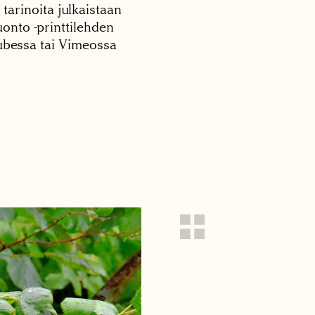
 tarinoita julkaistaan
onto -printtilehden
tubessa tai Vimeossa