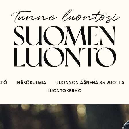
STÖ
NÄKÖKULMIA
LUONNON ÄÄNENÄ 85 VUOTTA
LUONTOKERHO