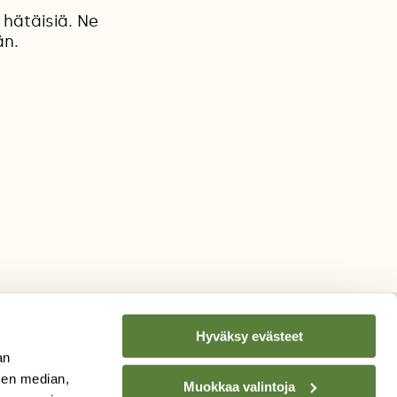
 hätäisiä. Ne
än.
Hyväksy evästeet
an
sen median,
TILAA
SUOMEN
Muokkaa valintoja