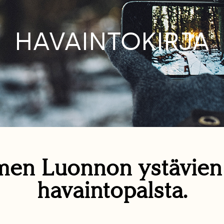
HAVAINTOKIRJA
en Luonnon ystävie
havaintopalsta.