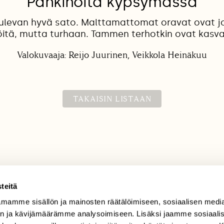
Pähkinöitä kypsymässä
ulevan hyvä sato. Malttamattomat oravat ovat jo
öitä, mutta turhaan. Tammen terhotkin ovat kasv
Valokuvaaja: Reijo Juurinen, Veikkola Heinäkuu
TAKAISIN LISTAAN
teitä
mamme sisällön ja mainosten räätälöimiseen, sosiaalisen medi
TILAAJAPALVELU
n ja kävijämäärämme analysoimiseen. Lisäksi jaamme sosiaali
tilaajapalvelu@sll.fi