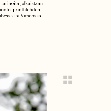
 tarinoita julkaistaan
onto -printtilehden
tubessa tai Vimeossa