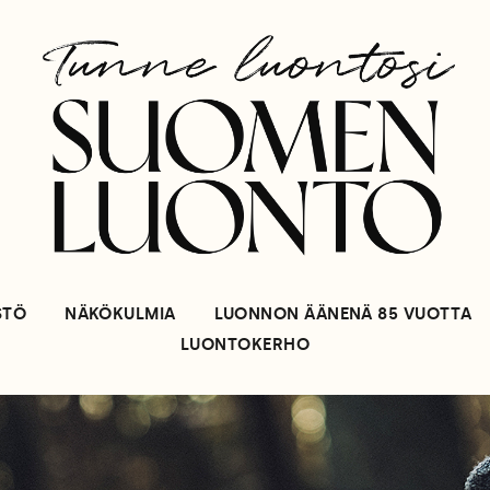
STÖ
NÄKÖKULMIA
LUONNON ÄÄNENÄ 85 VUOTTA
LUONTOKERHO