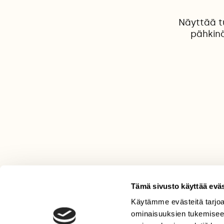
Näyttää t
pähkin
Tämä sivusto käyttää eväs
Käytämme evästeitä tarjoa
LEHTI
ominaisuuksien tukemisee
Uusin lehti