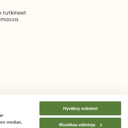
 tutkineet
amassa.
Hyväksy evästeet
an
sen median,
Muokkaa valintoja