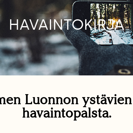
HAVAINTOKIRJA
en Luonnon ystävie
havaintopalsta.