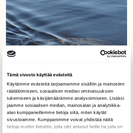
Tämä sivusto käyttää evästeitä
Käytämme evästeitä tarjoamamme sisällön ja mainosten
Päijänteen rannoilla...
räätälöimiseen, sosiaalisen median ominaisuuksien
tukemiseen ja kävijämäärämme analysoimiseen. Lisäksi
..pieni tuulenvire sai vedessä aikaan kaunista
jaamme sosiaalisen median, mainosalan ja analytiikka-
väreilyä.
alan kumppaneillemme tietoja siitä, miten käytät
sivustoamme. Kumppanimme voivat yhdistää näitä
Valokuvaaja: Arja Valtonen, Karisalmi
tietoja muihin tietoihin, joita olet antanut heille tai joita on
Pulkkilanharju 27.1.2023