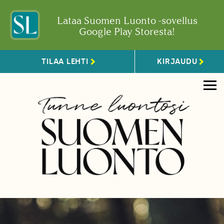
Lataa Suomen Luonto -sovellus
Google Play Storesta!
TILAA LEHTI
KIRJAUDU