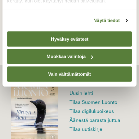
kerätty, kun olet käyttänyt heidän palvelujaan.
Näytä tiedot
TAKAISIN LISTAAN
Hyväksy evästeet
Muokkaa valintoja
Vain välttämättömät
LEHTI
Uusin lehti
Tilaa Suomen Luonto
Tilaa digilukuoikeus
Äänestä parasta juttua
Tilaa uutiskirje