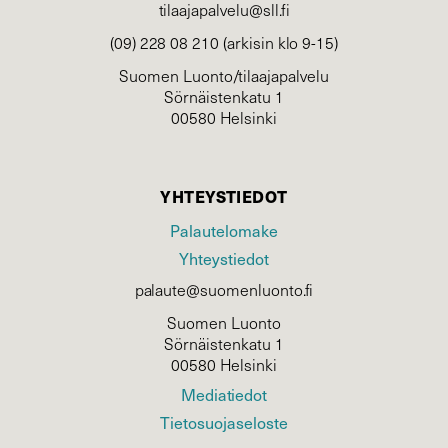
tilaajapalvelu@sll.fi
(09) 228 08 210 (arkisin klo 9-15)
Suomen Luonto/tilaajapalvelu
Sörnäistenkatu 1
00580 Helsinki
YHTEYSTIEDOT
Palautelomake
Yhteystiedot
palaute@suomenluonto.fi
Suomen Luonto
Sörnäistenkatu 1
00580 Helsinki
Mediatiedot
Tietosuojaseloste