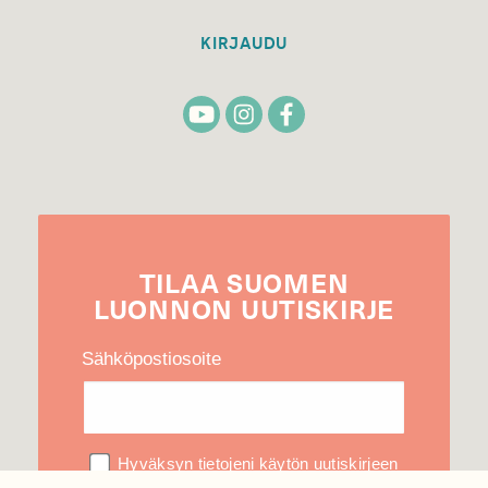
KIRJAUDU
TILAA
SUOMEN
LUONNON
UUTIS­KIRJE
Sähköpostiosoite
Hyväksyn tietojeni käytön uutiskirjeen
lähettämiseen