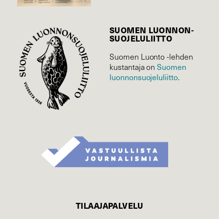
SUOMEN LUONNON­
SUOJELU­LIITTO
Suomen Luonto -lehden
kustantaja on
Suomen
luonnonsuojelu­liitto
.
TILAAJAPALVELU