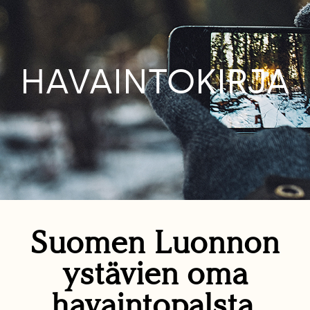
HAVAINTOKIRJA
Suomen Luonnon
ystävien oma
havaintopalsta.