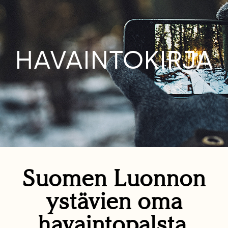
HAVAINTOKIRJA
Suomen Luonnon
ystävien oma
havaintopalsta.