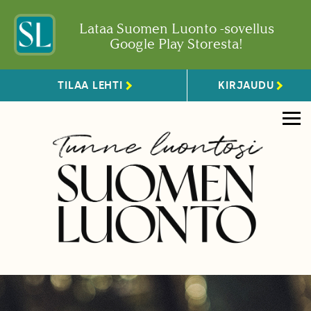
Lataa Suomen Luonto -sovellus
Google Play Storesta!
TILAA LEHTI
KIRJAUDU