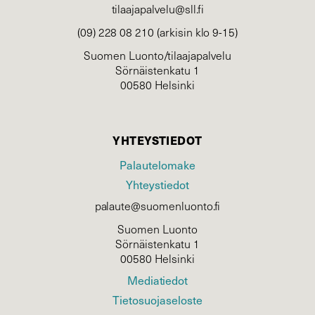
tilaajapalvelu@sll.fi
(09) 228 08 210 (arkisin klo 9-15)
Suomen Luonto/tilaajapalvelu
Sörnäistenkatu 1
00580 Helsinki
YHTEYSTIEDOT
Palautelomake
Yhteystiedot
palaute@suomenluonto.fi
Suomen Luonto
Sörnäistenkatu 1
00580 Helsinki
Mediatiedot
Tietosuojaseloste