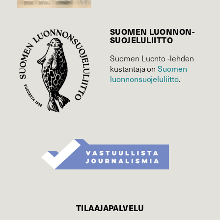
SUOMEN LUONNON­
SUOJELU­LIITTO
Suomen Luonto -lehden
Suomen
kustantaja on
luonnonsuojelu­liitto
.
TILAAJAPALVELU