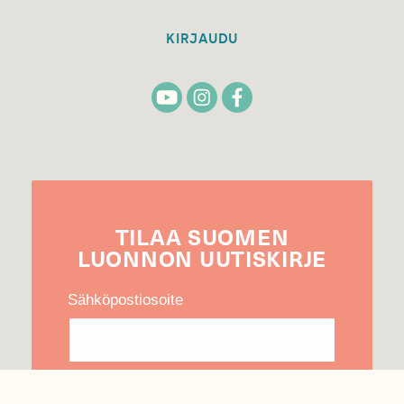
KIRJAUDU
TILAA
SUOMEN
LUONNON
UUTIS­KIRJE
Sähköpostiosoite
Hyväksyn tietojeni käytön uutiskirjeen
lähettämiseen