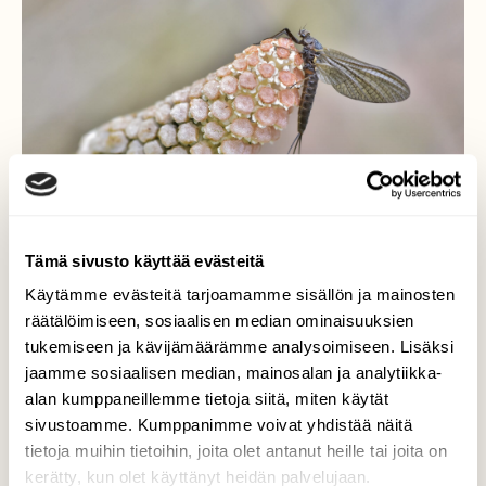
Tämä sivusto käyttää evästeitä
Käytämme evästeitä tarjoamamme sisällön ja mainosten
räätälöimiseen, sosiaalisen median ominaisuuksien
tukemiseen ja kävijämäärämme analysoimiseen. Lisäksi
Päiväkorento
jaamme sosiaalisen median, mainosalan ja analytiikka-
alan kumppaneillemme tietoja siitä, miten käytät
Päiväkorento metsäkortteella.
sivustoamme. Kumppanimme voivat yhdistää näitä
tietoja muihin tietoihin, joita olet antanut heille tai joita on
Valokuvaaja: Markku Pelkonen, Jyväskylä
27.05.2023
kerätty, kun olet käyttänyt heidän palvelujaan.