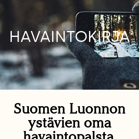
HAVAINTOKIRJA
Suomen Luonnon
ystävien oma
havaintopalsta.