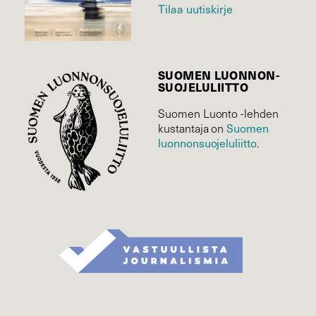
Tilaa uutiskirje
SUOMEN LUONNON­
SUOJELU­LIITTO
Suomen Luonto -lehden
Suomen
kustantaja on
luonnonsuojelu­liitto
.