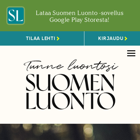
Lataa Suomen Luonto -sovellus
Google Play Storesta!
TILAA LEHTI
KIRJAUDU