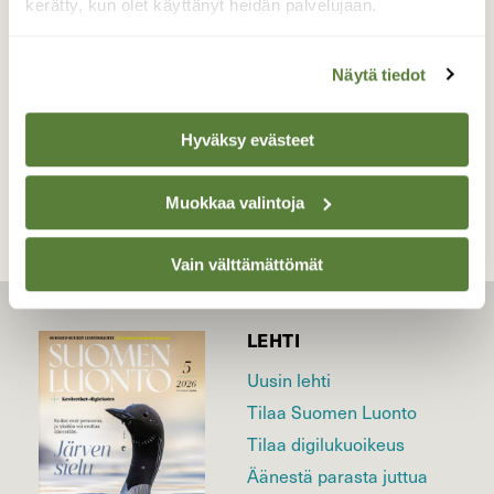
kerätty, kun olet käyttänyt heidän palvelujaan.
Valokuvaaja: Reijo Juurinen, Töölönlahti Joulukuu
Näytä tiedot
TAKAISIN LISTAAN
Hyväksy evästeet
Muokkaa valintoja
Vain välttämättömät
LEHTI
Uusin lehti
Tilaa Suomen Luonto
Tilaa digilukuoikeus
Äänestä parasta juttua