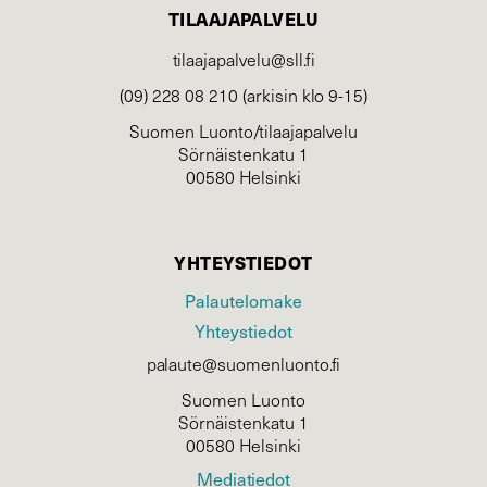
TILAAJAPALVELU
tilaajapalvelu@sll.fi
(09) 228 08 210 (arkisin klo 9-15)
Suomen Luonto/tilaajapalvelu
Sörnäistenkatu 1
00580 Helsinki
YHTEYSTIEDOT
Palautelomake
Yhteystiedot
palaute@suomenluonto.fi
Suomen Luonto
Sörnäistenkatu 1
00580 Helsinki
Mediatiedot