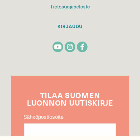
Tietosuojaseloste
KIRJAUDU
TILAA
SUOMEN
LUONNON
UUTIS­KIRJE
Sähköpostiosoite