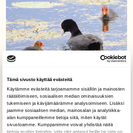
Tämä sivusto käyttää evästeitä
Käytämme evästeitä tarjoamamme sisällön ja mainosten
räätälöimiseen, sosiaalisen median ominaisuuksien
tukemiseen ja kävijämäärämme analysoimiseen. Lisäksi
Päivät kuluvat lasten
jaamme sosiaalisen median, mainosalan ja analytiikka-
kanssa
alan kumppaneillemme tietoja siitä, miten käytät
sivustoamme. Kumppanimme voivat yhdistää näitä
Ainakin nokikanan vanhemmilla riittää
tietoja muihin tietoihin, joita olet antanut heille tai joita on