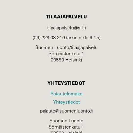
TILAAJAPALVELU
tilaajapalvelu@sll.fi
(09) 228 08 210 (arkisin klo 9-15)
Suomen Luonto/tilaajapalvelu
Sörnäistenkatu 1
00580 Helsinki
YHTEYSTIEDOT
Palautelomake
Yhteystiedot
palaute@suomenluonto.fi
Suomen Luonto
Sörnäistenkatu 1
00580 Helsinki