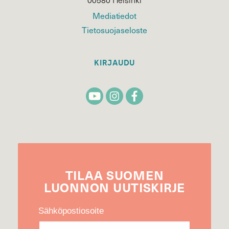
Mediatiedot
Tietosuojaseloste
KIRJAUDU
TILAA
SUOMEN
LUONNON
UUTIS­KIRJE
Sähköpostiosoite