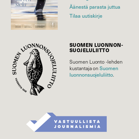
Äänestä parasta juttua
Tilaa uutiskirje
SUOMEN LUONNON­
SUOJELU­LIITTO
Suomen Luonto -lehden
Suomen
kustantaja on
luonnonsuojelu­liitto
.