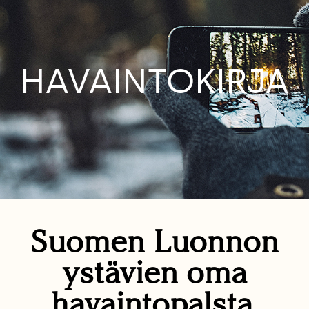
HAVAINTOKIRJA
Suomen Luonnon
ystävien oma
havaintopalsta.