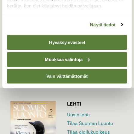
puuhaa näiden hauskannäköisten lastensa
kerätty, kun olet käyttänyt heidän palvelujaan.
kanssa.
Valokuvaaja: Irja Lehtinen, Tampere 2.6.2024
Näytä tiedot
Hyväksy evästeet
TAKAISIN LISTAAN
Muokkaa valintoja
Vain välttämättömät
LEHTI
Uusin lehti
Tilaa Suomen Luonto
Tilaa digilukuoikeus