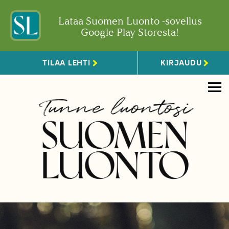
Lataa Suomen Luonto -sovellus
Google Play Storesta!
TILAA LEHTI
KIRJAUDU