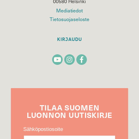
00580 Helsinki
Mediatiedot
Tietosuojaseloste
KIRJAUDU
TILAA
SUOMEN
LUONNON
UUTIS­KIRJE
Sähköpostiosoite