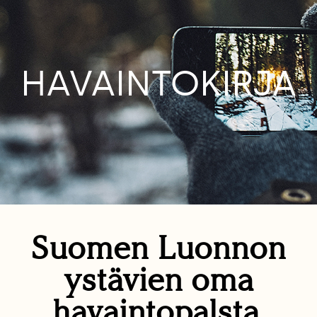
HAVAINTOKIRJA
Suomen Luonnon
ystävien oma
havaintopalsta.