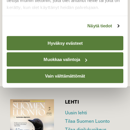
tietoja muihin tietoihin, joita olet antanut heille tai joita on
lepohetki.
kerätty, kun olet käyttänyt heidän palvelujaan.
Valokuvaaja: Maarit Siitonen, Voikkaa, Kouvola
3.12.2013
Näytä tiedot
Hyväksy evästeet
TAKAISIN LISTAAN
Muokkaa valintoja
Vain välttämättömät
LEHTI
Uusin lehti
Tilaa Suomen Luonto
Tilaa digilukuoikeus