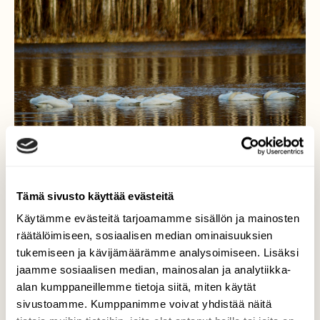
Tämä sivusto käyttää evästeitä
Käytämme evästeitä tarjoamamme sisällön ja mainosten
räätälöimiseen, sosiaalisen median ominaisuuksien
Päiväunilla
tukemiseen ja kävijämäärämme analysoimiseen. Lisäksi
jaamme sosiaalisen median, mainosalan ja analytiikka-
Kymijoessa Voikkaan kohdalla virtaa vesi
alan kumppaneillemme tietoja siitä, miten käytät
vauhdilla. Joutsenjoukko vietti päivää
sivustoamme. Kumppanimme voivat yhdistää näitä
uiskennellen pitkin joen vartta, kunnes koitti