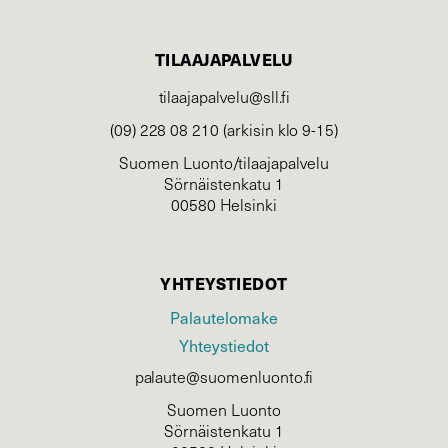
TILAAJAPALVELU
tilaajapalvelu@sll.fi
(09) 228 08 210 (arkisin klo 9-15)
Suomen Luonto/tilaajapalvelu
Sörnäistenkatu 1
00580 Helsinki
YHTEYSTIEDOT
Palautelomake
Yhteystiedot
palaute@suomenluonto.fi
Suomen Luonto
Sörnäistenkatu 1