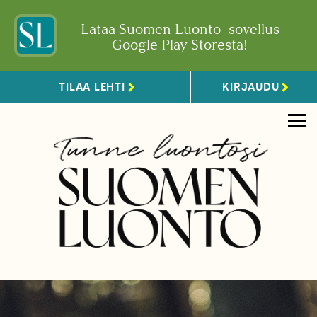
Lataa Suomen Luonto -sovellus
Google Play Storesta!
TILAA LEHTI
KIRJAUDU