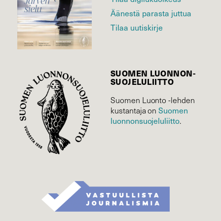
Äänestä parasta juttua
Tilaa uutiskirje
SUOMEN LUONNON­
SUOJELU­LIITTO
Suomen Luonto -lehden
kustantaja on
Suomen
luonnonsuojelu­liitto
.