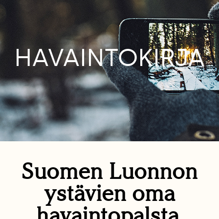
HAVAINTOKIRJA
Suomen Luonnon
ystävien oma
havaintopalsta.