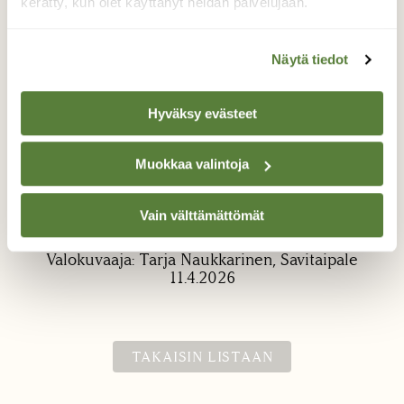
kerätty, kun olet käyttänyt heidän palvelujaan.
Näytä tiedot
Hyväksy evästeet
Paju kukkii
Muokkaa valintoja
Hyönteiset ovat tulleet maittavalle
Vain välttämättömät
mesiaterialle.
Valokuvaaja: Tarja Naukkarinen, Savitaipale
11.4.2026
TAKAISIN LISTAAN