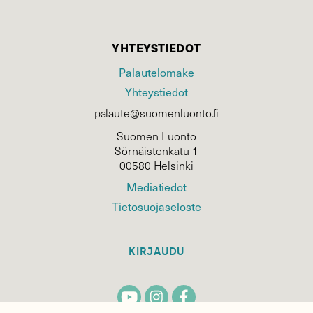
YHTEYSTIEDOT
Palautelomake
Yhteystiedot
palaute@suomenluonto.fi
Suomen Luonto
Sörnäistenkatu 1
00580 Helsinki
Mediatiedot
Tietosuojaseloste
KIRJAUDU