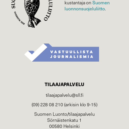
Suomen
kustantaja on
luonnonsuojelu­liitto
.
TILAAJAPALVELU
tilaajapalvelu@sll.fi
(09) 228 08 210 (arkisin klo 9-15)
Suomen Luonto/tilaajapalvelu
Sörnäistenkatu 1
00580 Helsinki