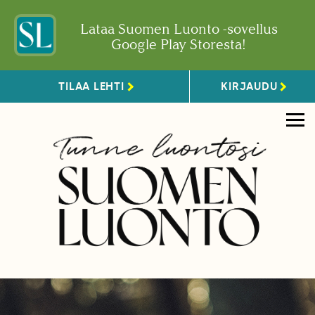
Lataa Suomen Luonto -sovellus
Google Play Storesta!
TILAA LEHTI
KIRJAUDU