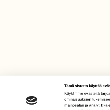
Tämä sivusto käyttää eväs
Käytämme evästeitä tarjoa
LEHTI
ominaisuuksien tukemisee
Uusin lehti
mainosalan ja analytiikka