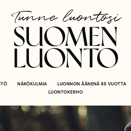
STÖ
NÄKÖKULMIA
LUONNON ÄÄNENÄ 85 VUOTTA
LUONTOKERHO