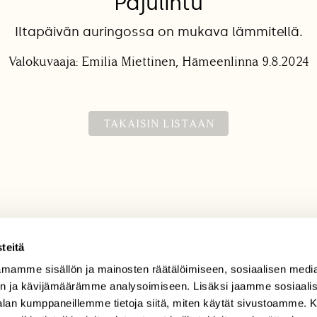
Pajulintu
Iltapäivän auringossa on mukava lämmitellä.
Valokuvaaja: Emilia Miettinen, Hämeenlinna 9.8.2024
TAKAISIN LISTAAN
teitä
mamme sisällön ja mainosten räätälöimiseen, sosiaalisen medi
TILAAJAPALVELU
n ja kävijämäärämme analysoimiseen. Lisäksi jaamme sosiaali
tilaajapalvelu@sll.fi
-alan kumppaneillemme tietoja siitä, miten käytät sivustoamme