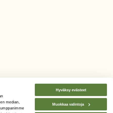
Hyväksy evästeet
an
sen median,
Muokkaa valintoja
. Kumppanimme
TILAA
SUOMEN