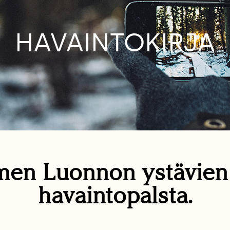
HAVAINTOKIRJA
en Luonnon ystävie
havaintopalsta.