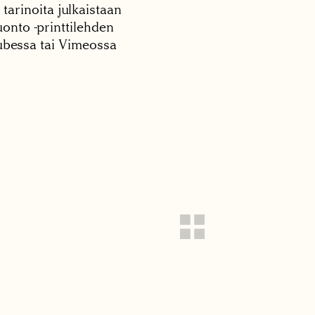
 tarinoita julkaistaan
onto -printtilehden
tubessa tai Vimeossa