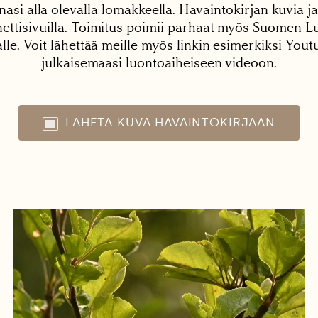
nasi alla olevalla lomakkeella. Havaintokirjan kuvia ja
tisivuilla. Toimitus poimii parhaat myös Suomen Lu
alle. Voit lähettää meille myös linkin esimerkiksi You
julkaisemaasi luontoaiheiseen videoon.
LÄHETÄ KUVA HAVAINTOKIRJAAN