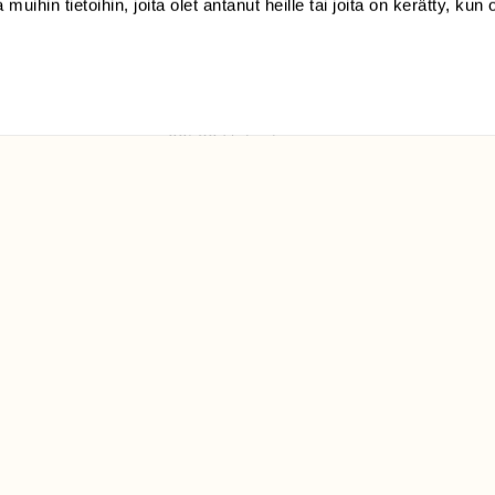
 muihin tietoihin, joita olet antanut heille tai joita on kerätty, kun 
(09) 228 08 210 (arkisin
klo 9-15)
Suomen
Luonto/tilaajapalvelu
Sörnäistenkatu 1
00580 Helsinki
ELU­
YHTEYSTIEDOT
ntaja on
Palautelomake
Yhteystiedot
palaute@suomenluonto.fi
Suomen Luonto
Sörnäistenkatu 1
00580 Helsinki
Mediatiedot
Tietosuojaseloste