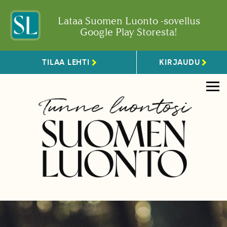
Lataa Suomen Luonto -sovellus
Google Play Storesta!
TILAA LEHTI
KIRJAUDU