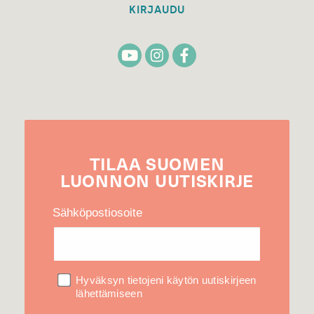
KIRJAUDU
TILAA
SUOMEN
LUONNON
UUTIS­KIRJE
Sähköpostiosoite
Hyväksyn tietojeni käytön uutiskirjeen
lähettämiseen