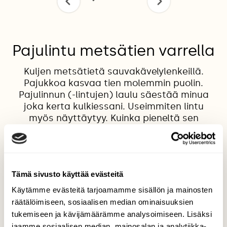
Pajulintu metsätien varrella
Kuljen metsätietä sauvakävelylenkeillä.
Pajukkoa kasvaa tien molemmin puolin.
Pajulinnun (-lintujen) laulu säestää minua
joka kerta kulkiessani. Useimmiten lintu
myös näyttäytyy. Kuinka pieneltä sen
näyttääkään! Ja kuinka sillä on hyvä
suojaväri... Olen saanut kuvattua sitä (niitä)
monet kerrat kun pysyn rauhallisena... Pesä
on varmaan siellä likellä.... Ihana
Tämä sivusto käyttää evästeitä
pikkulintunen! Ja kaunis laulu...
Käytämme evästeitä tarjoamamme sisällön ja mainosten
Valokuvaaja: Anna-Liisa Palomaa, Keminmaa
räätälöimiseen, sosiaalisen median ominaisuuksien
Länsikoski 6.6.13
tukemiseen ja kävijämäärämme analysoimiseen. Lisäksi
jaamme sosiaalisen median, mainosalan ja analytiikka-