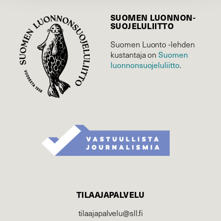
SUOMEN LUONNON­
SUOJELU­LIITTO
Suomen Luonto -lehden
kustantaja on
Suomen
luonnonsuojelu­liitto
.
TILAAJAPALVELU
tilaajapalvelu@sll.fi