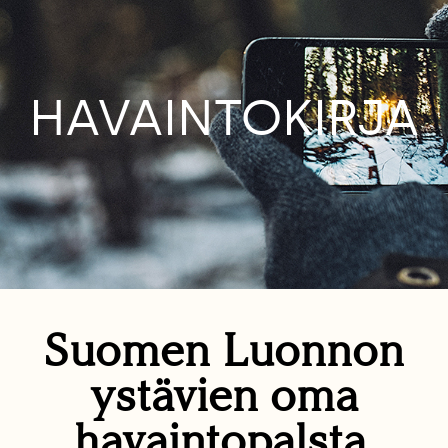
HAVAINTOKIRJA
Suomen Luonnon
ystävien oma
havaintopalsta.