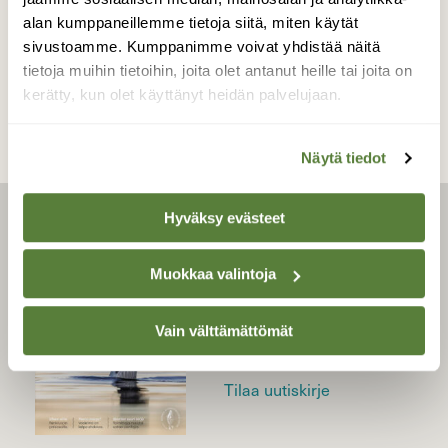
alan kumppaneillemme tietoja siitä, miten käytät
sivustoamme. Kumppanimme voivat yhdistää näitä
TAKAISIN LISTAAN
tietoja muihin tietoihin, joita olet antanut heille tai joita on
kerätty, kun olet käyttänyt heidän palvelujaan.
Näytä tiedot
Hyväksy evästeet
LEHTI
Uusin lehti
Muokkaa valintoja
Tilaa Suomen Luonto
Tilaa digilukuoikeus
Vain välttämättömät
Äänestä parasta juttua
Tilaa uutiskirje