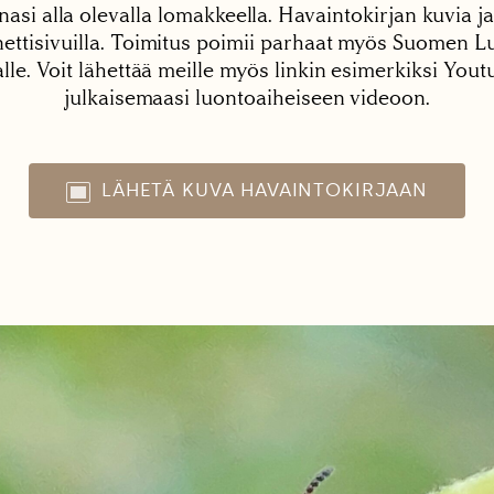
nasi alla olevalla lomakkeella. Havaintokirjan kuvia ja
tisivuilla. Toimitus poimii parhaat myös Suomen Lu
alle. Voit lähettää meille myös linkin esimerkiksi You
julkaisemaasi luontoaiheiseen videoon.
LÄHETÄ KUVA HAVAINTOKIRJAAN