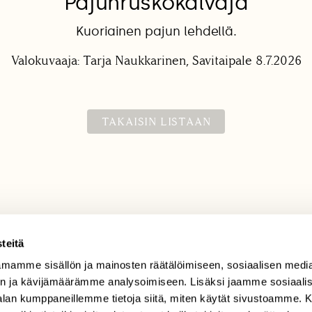
Pajunruskokalvaja
Kuoriainen pajun lehdellä.
Valokuvaaja: Tarja Naukkarinen, Savitaipale 8.7.2026
TAKAISIN LISTAAN
teitä
mamme sisällön ja mainosten räätälöimiseen, sosiaalisen medi
TILAAJAPALVELU
n ja kävijämäärämme analysoimiseen. Lisäksi jaamme sosiaali
tilaajapalvelu@sll.fi
-alan kumppaneillemme tietoja siitä, miten käytät sivustoamme