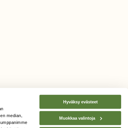
Hyväksy evästeet
an
sen median,
Muokkaa valintoja
. Kumppanimme
TILAA
SUOMEN