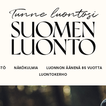
STÖ
NÄKÖKULMIA
LUONNON ÄÄNENÄ 85 VUOTTA
LUONTOKERHO