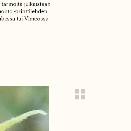
 tarinoita julkaistaan
onto -printtilehden
tubessa tai Vimeossa