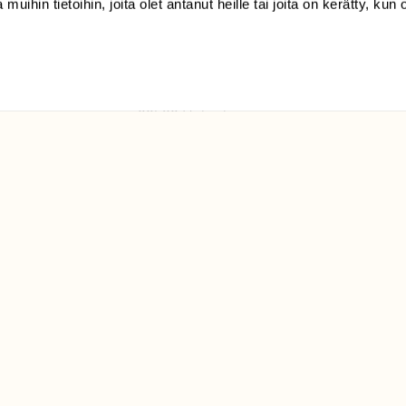
 muihin tietoihin, joita olet antanut heille tai joita on kerätty, kun 
(09) 228 08 210 (arkisin
klo 9-15)
Suomen
Luonto/tilaajapalvelu
Sörnäistenkatu 1
00580 Helsinki
ELU­
YHTEYSTIEDOT
ntaja on
Palautelomake
Yhteystiedot
palaute@suomenluonto.fi
Suomen Luonto
Sörnäistenkatu 1
00580 Helsinki
Mediatiedot
Tietosuojaseloste