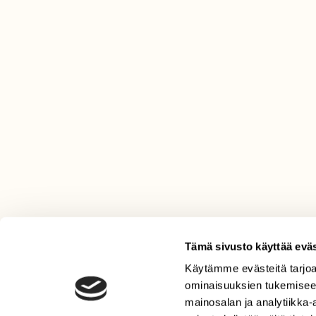
Tämä sivusto käyttää eväs
Käytämme evästeitä tarjoa
LEHTI
ominaisuuksien tukemisee
Uusin lehti
mainosalan ja analytiikka