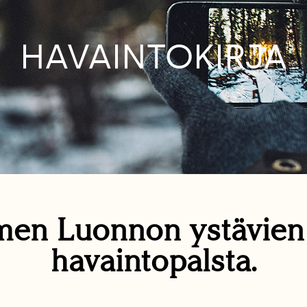
HAVAINTOKIRJA
en Luonnon ystävie
havaintopalsta.