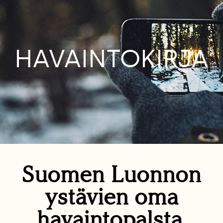
HAVAINTOKIRJA
Suomen Luonnon
ystävien oma
havaintopalsta.