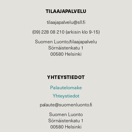
TILAAJAPALVELU
tilaajapalvelu@sll.fi
(09) 228 08 210 (arkisin klo 9-15)
Suomen Luonto/tilaajapalvelu
Sörnäistenkatu 1
00580 Helsinki
YHTEYSTIEDOT
Palautelomake
Yhteystiedot
palaute@suomenluonto.fi
Suomen Luonto
Sörnäistenkatu 1
00580 Helsinki