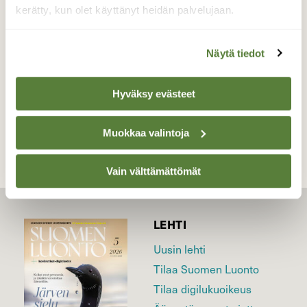
kerätty, kun olet käyttänyt heidän palvelujaan.
Valokuvaaja: MAIJA SAVOLAINEN, NURMES
06.12.2016
Näytä tiedot
Hyväksy evästeet
TAKAISIN LISTAAN
Muokkaa valintoja
Vain välttämättömät
LEHTI
Uusin lehti
Tilaa Suomen Luonto
Tilaa digilukuoikeus