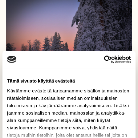
Tämä sivusto käyttää evästeitä
Käytämme evästeitä tarjoamamme sisällön ja mainosten
räätälöimiseen, sosiaalisen median ominaisuuksien
tukemiseen ja kävijämäärämme analysoimiseen. Lisäksi
Pakkanen paukkuu
jaamme sosiaalisen median, mainosalan ja analytiikka-
alan kumppaneillemme tietoja siitä, miten käytät
Pakkanen jo paukuu Pohjois-Karjalassa Ylin
-25 C oli pakkasta aamulla ja illalla
sivustoamme. Kumppanimme voivat yhdistää näitä
Nurmeksessa.
tietoja muihin tietoihin, joita olet antanut heille tai joita on