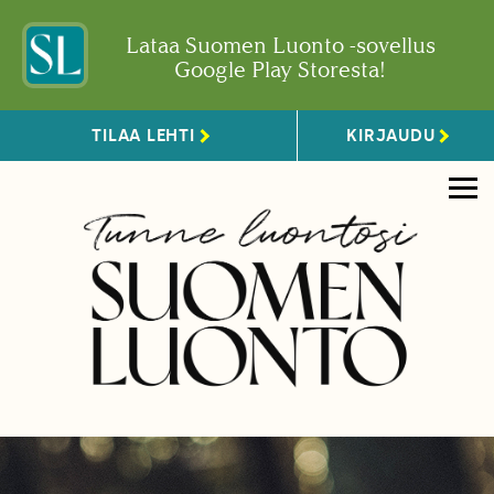
Lataa Suomen Luonto -sovellus
Google Play Storesta!
TILAA LEHTI
KIRJAUDU