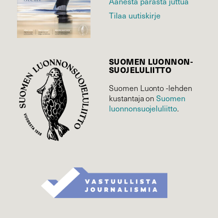
Äänestä parasta juttua
Tilaa uutiskirje
SUOMEN LUONNON­
SUOJELU­LIITTO
Suomen Luonto -lehden
Suomen
kustantaja on
luonnonsuojelu­liitto
.