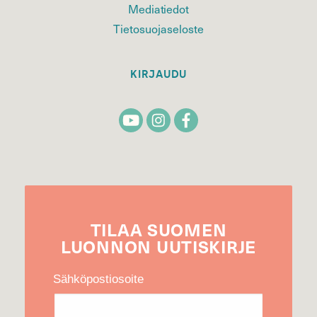
Mediatiedot
Tietosuojaseloste
KIRJAUDU
TILAA
SUOMEN
LUONNON
UUTIS­KIRJE
Sähköpostiosoite