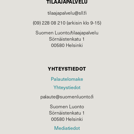
TILAAJAPALVELU
tilaajapalvelu@sll.fi
(09) 228 08 210 (arkisin klo 9-15)
Suomen Luonto/tilaajapalvelu
Sörnäistenkatu 1
00580 Helsinki
YHTEYSTIEDOT
Palautelomake
Yhteystiedot
palaute@suomenluonto.fi
Suomen Luonto
Sörnäistenkatu 1
00580 Helsinki
Mediatiedot