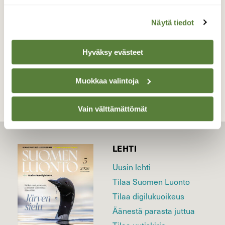
Valokuvaaja: Juhani Peltonen, Kaarina 26.12.2023
Näytä tiedot
Hyväksy evästeet
TAKAISIN LISTAAN
Muokkaa valintoja
Vain välttämättömät
LEHTI
Uusin lehti
Tilaa Suomen Luonto
Tilaa digilukuoikeus
Äänestä parasta juttua