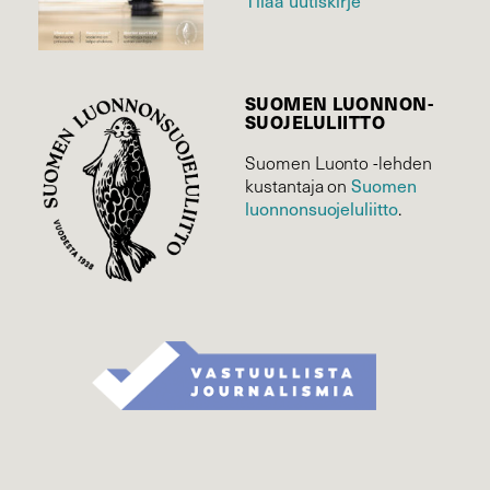
Tilaa uutiskirje
SUOMEN LUONNON­
SUOJELU­LIITTO
Suomen Luonto -lehden
kustantaja on
Suomen
luonnonsuojelu­liitto
.