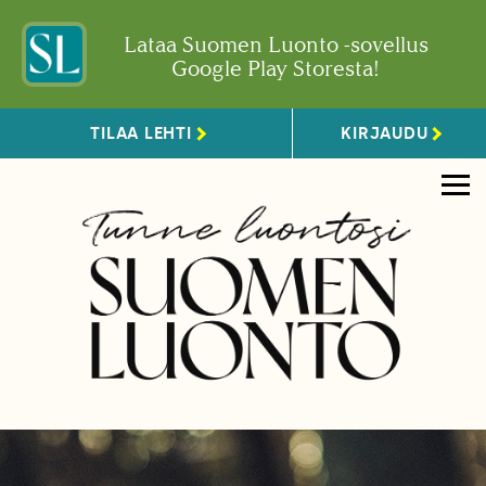
Lataa Suomen Luonto -sovellus
Google Play Storesta!
TILAA LEHTI
KIRJAUDU