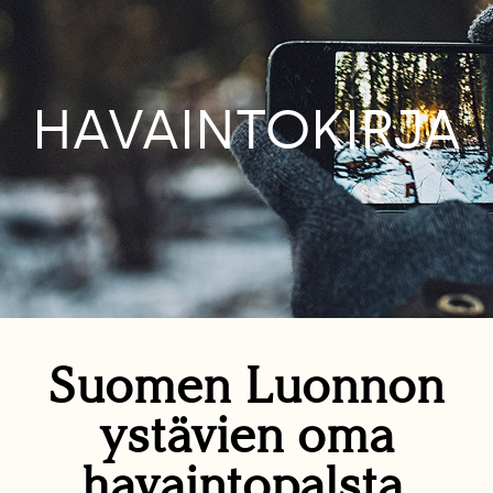
HAVAINTOKIRJA
Suomen Luonnon
ystävien oma
havaintopalsta.