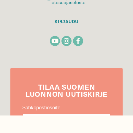
Tietosuojaseloste
KIRJAUDU
TILAA
SUOMEN
LUONNON
UUTIS­KIRJE
Sähköpostiosoite