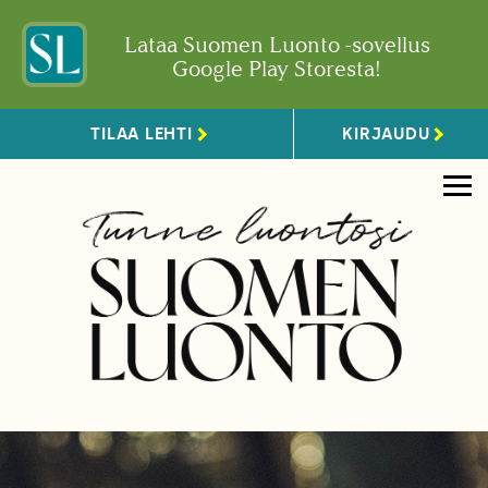
Lataa Suomen Luonto -sovellus
Google Play Storesta!
TILAA LEHTI
KIRJAUDU