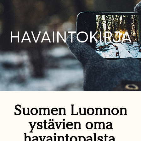
HAVAINTOKIRJA
Suomen Luonnon
ystävien oma
havaintopalsta.