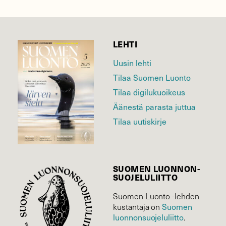
LEHTI
Uusin lehti
Tilaa Suomen Luonto
Tilaa digilukuoikeus
Äänestä parasta juttua
Tilaa uutiskirje
SUOMEN LUONNON­
SUOJELU­LIITTO
Suomen Luonto -lehden
kustantaja on
Suomen
luonnonsuojelu­liitto
.