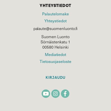
YHTEYSTIEDOT
Palautelomake
Yhteystiedot
palaute@suomenluonto.fi
Suomen Luonto
Sörnäistenkatu 1
00580 Helsinki
Mediatiedot
Tietosuojaseloste
KIRJAUDU