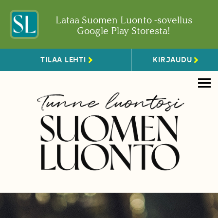
Lataa Suomen Luonto -sovellus
Google Play Storesta!
TILAA LEHTI
KIRJAUDU