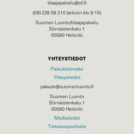
tilaajapalvelu@sll.fi
(09) 228 08 210 (arkisin klo 9-15)
Suomen Luonto/tilaajapalvelu
Sörnäistenkatu 1
00580 Helsinki
YHTEYSTIEDOT
Palautelomake
Yhteystiedot
palaute@suomenluonto.fi
Suomen Luonto
Sörnäistenkatu 1
00580 Helsinki
Mediatiedot
Tietosuojaseloste