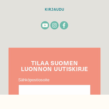
KIRJAUDU
TILAA
SUOMEN
LUONNON
UUTIS­KIRJE
Sähköpostiosoite
Hyväksyn tietojeni käytön uutiskirjeen
lähettämiseen