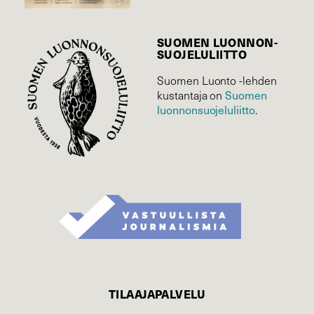
SUOMEN LUONNON­
SUOJELU­LIITTO
Suomen Luonto -lehden
kustantaja on
Suomen
luonnonsuojelu­liitto
.
TILAAJAPALVELU