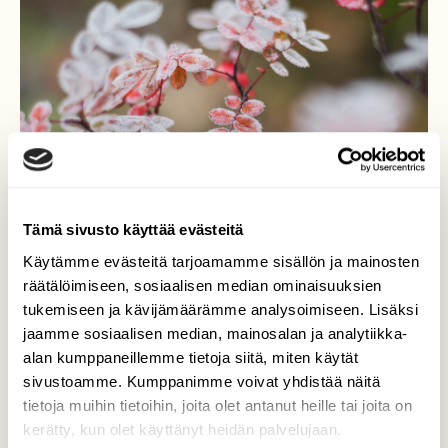
Tämä sivusto käyttää evästeitä
Käytämme evästeitä tarjoamamme sisällön ja mainosten
räätälöimiseen, sosiaalisen median ominaisuuksien
tukemiseen ja kävijämäärämme analysoimiseen. Lisäksi
jaamme sosiaalisen median, mainosalan ja analytiikka-
Pakkasaamu
alan kumppaneillemme tietoja siitä, miten käytät
sivustoamme. Kumppanimme voivat yhdistää näitä
Lokakuisen pakkasaamun kauneutta.
tietoja muihin tietoihin, joita olet antanut heille tai joita on
kerätty, kun olet käyttänyt heidän palvelujaan.
Valokuvaaja: Fanny Tuominen, Lohja 30.10.2022