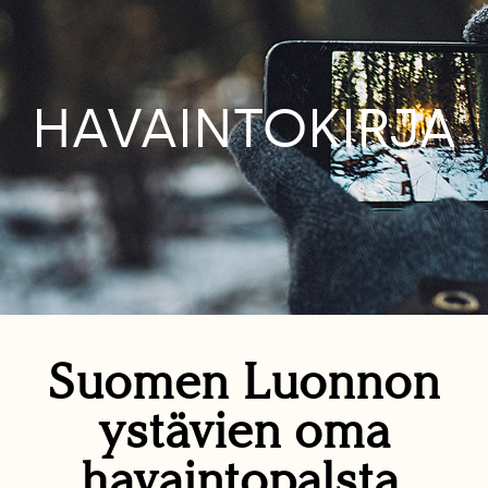
HAVAINTOKIRJA
Suomen Luonnon
ystävien oma
havaintopalsta.