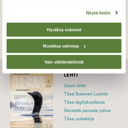
Näytä tiedot
TAKAISIN LISTAAN
Hyväksy evästeet
Muokkaa valintoja
Vain välttämättömät
LEHTI
Uusin lehti
Tilaa Suomen Luonto
Tilaa digilukuoikeus
Äänestä parasta juttua
Tilaa uutiskirje