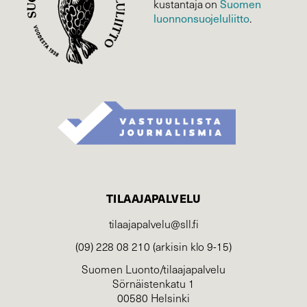
Suomen
kustantaja on
luonnonsuojelu­liitto
.
TILAAJAPALVELU
tilaajapalvelu@sll.fi
(09) 228 08 210 (arkisin klo 9-15)
Suomen Luonto/tilaajapalvelu
Sörnäistenkatu 1
00580 Helsinki