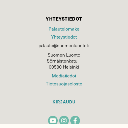
YHTEYSTIEDOT
Palautelomake
Yhteystiedot
palaute@suomenluonto.fi
Suomen Luonto
Sörnäistenkatu 1
00580 Helsinki
Mediatiedot
Tietosuojaseloste
KIRJAUDU