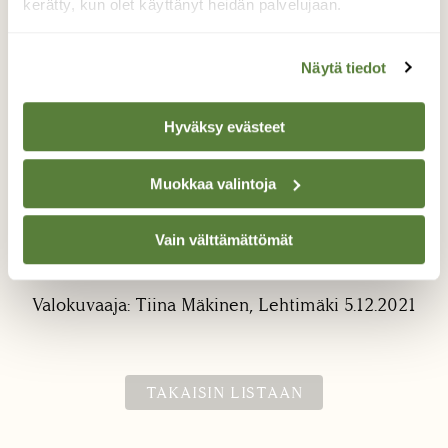
kerätty, kun olet käyttänyt heidän palvelujaan.
Näytä tiedot
Hyväksy evästeet
Pakkastaidetta
Muokkaa valintoja
Joulukuusen hakumatkalla löytyi hieno
taideteos ison kuusen rungolta, kuin
Vain välttämättömät
höyheniä!
Valokuvaaja: Tiina Mäkinen, Lehtimäki 5.12.2021
TAKAISIN LISTAAN