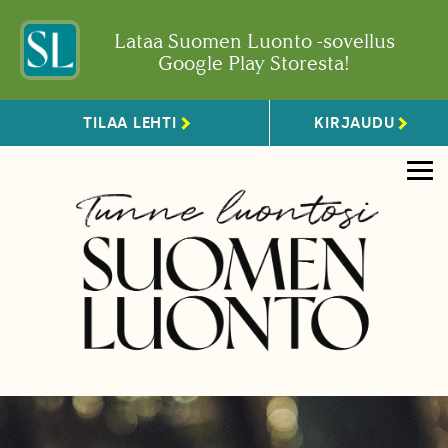
Lataa Suomen Luonto -sovellus
Google Play Storesta!
TILAA LEHTI
KIRJAUDU