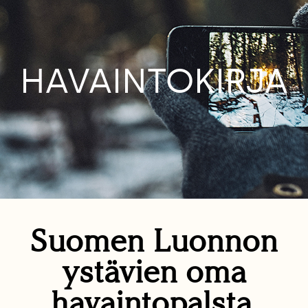
HAVAINTOKIRJA
Suomen Luonnon
ystävien oma
havaintopalsta.