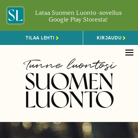
Lataa Suomen Luonto -sovellus
Google Play Storesta!
TILAA LEHTI
KIRJAUDU