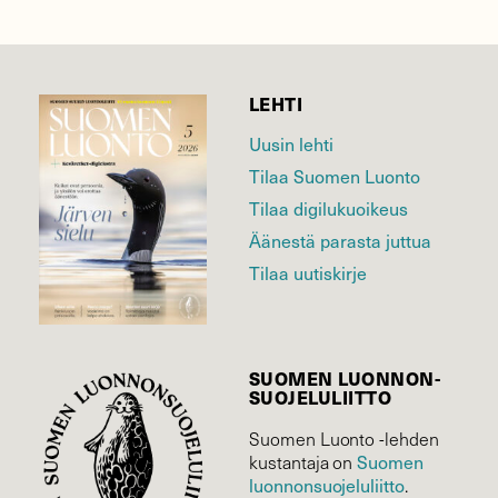
LEHTI
Uusin lehti
Tilaa Suomen Luonto
Tilaa digilukuoikeus
Äänestä parasta juttua
Tilaa uutiskirje
SUOMEN LUONNON­
SUOJELU­LIITTO
Suomen Luonto -lehden
Suomen
kustantaja on
luonnonsuojelu­liitto
.