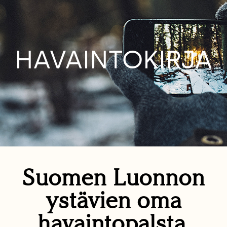
HAVAINTOKIRJA
Suomen Luonnon
ystävien oma
havaintopalsta.