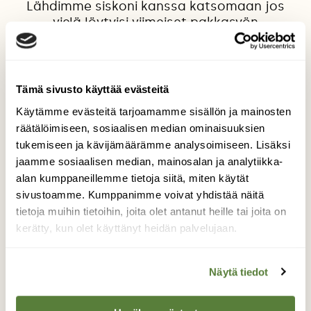
Lähdimme siskoni kanssa katsomaan jos
vielä löytyisi viimeiset pakkasyön
kovettamat hiihtohanget jonkun metsätien
"liikkumattomilta" lumilta. Molempien silmät
kiinnittyivät asfalttitien lähellä olevaan
outoon möykkyyn. Menimme katsomaan ja
Tämä sivusto käyttää evästeitä
näimme tämän vaahtotornin. Pieni
Käytämme evästeitä tarjoamamme sisällön ja mainosten
sammalpeitteisestä metsästä laskeva
räätälöimiseen, sosiaalisen median ominaisuuksien
tulvaoja oli taikonut noin 70 cm korkean
tukemiseen ja kävijämäärämme analysoimiseen. Lisäksi
tiiviin möykyn. Oja oli tosi pieni, noin 20 cm
jaamme sosiaalisen median, mainosalan ja analytiikka-
leveä ja se pulputti vettä tuon
alan kumppaneillemme tietoja siitä, miten käytät
muodostelman alle ja siitä viereiseen
sivustoamme. Kumppanimme voivat yhdistää näitä
tieojaan. Päivä oli huhtikuun 28 ja kello oli
tietoja muihin tietoihin, joita olet antanut heille tai joita on
noin seitsemän aamulla. Yöllä oli ollut reilusti
kerätty, kun olet käyttänyt heidän palvelujaan.
pakkasta. Vaahtomuodostelma oli tallella
vielä kolmisen tuntia myöhemmin kun
tulimme takaisin. Hiihtoreissu onnistui hyvin,
Näytä tiedot
metsätiellä oli kova hanki ja vauhtia piti
hillitäkin hurjissa mäenlaskuissa. Pari kertaa
lumi loppui pienellä matkalla ja sukset piti