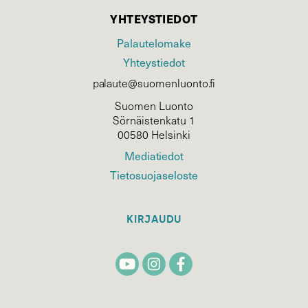
YHTEYSTIEDOT
Palautelomake
Yhteystiedot
palaute@suomenluonto.fi
Suomen Luonto
Sörnäistenkatu 1
00580 Helsinki
Mediatiedot
Tietosuojaseloste
KIRJAUDU