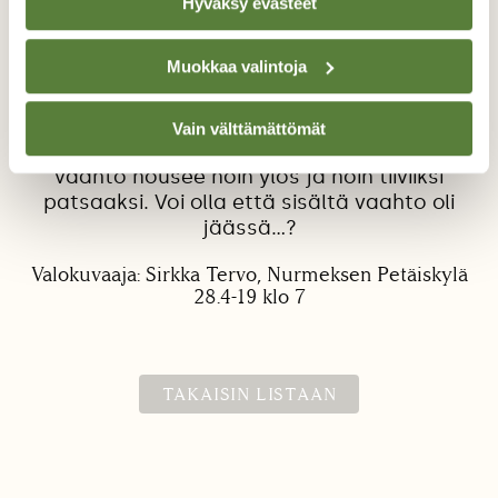
Hyväksy evästeet
ottaa kainaloon. Hiihtoa tuli kuitenkin
kymmenisen kilometriä. Monena vuonna
Muokkaa valintoja
olemme hiihdelleet täällä Nurmeksen
saloseuduilla vielä toukokuun puolella. Nyt
tuo "kermakakku " vielä kruunasi reissun.
Vain välttämättömät
Olisi kiva jos asiantuntija kertoisi miten
vaahto nousee noin ylös ja noin tiiviiksi
patsaaksi. Voi olla että sisältä vaahto oli
jäässä...?
Valokuvaaja: Sirkka Tervo, Nurmeksen Petäiskylä
28.4-19 klo 7
TAKAISIN LISTAAN