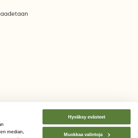
n kaadetaan
Hyväksy evästeet
an
sen median,
Muokkaa valintoja