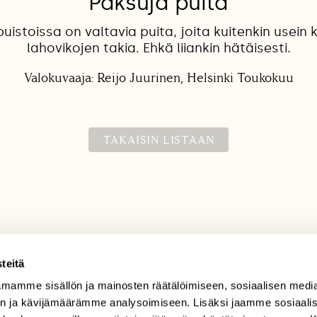
Paksuja puita
puistoissa on valtavia puita, joita kuitenkin usei
lahovikojen takia. Ehkä liiankin hätäisesti.
Valokuvaaja: Reijo Juurinen, Helsinki Toukokuu
TAKAISIN LISTAAN
teitä
mamme sisällön ja mainosten räätälöimiseen, sosiaalisen medi
TILAAJAPALVELU
n ja kävijämäärämme analysoimiseen. Lisäksi jaamme sosiaali
tilaajapalvelu@sll.fi