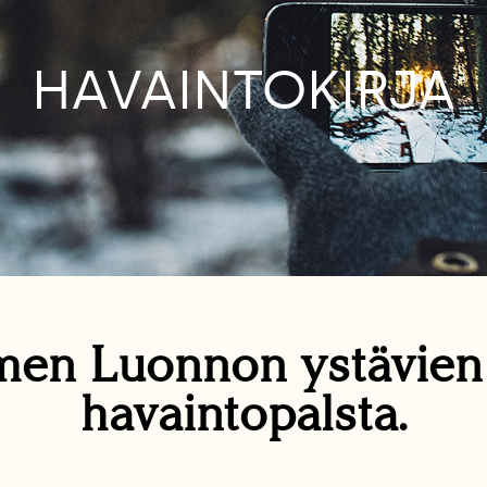
HAVAINTOKIRJA
en Luonnon ystävie
havaintopalsta.