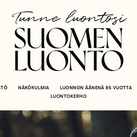
STÖ
NÄKÖKULMIA
LUONNON ÄÄNENÄ 85 VUOTTA
LUONTOKERHO