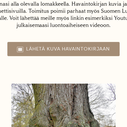
nasi alla olevalla lomakkeella. Havaintokirjan kuvia ja
tisivuilla. Toimitus poimii parhaat myös Suomen Lu
alle. Voit lähettää meille myös linkin esimerkiksi You
julkaisemaasi luontoaiheiseen videoon.
LÄHETÄ KUVA HAVAINTOKIRJAAN