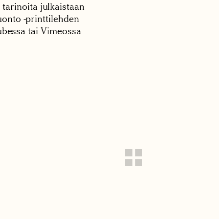
 tarinoita julkaistaan
onto -printtilehden
tubessa tai Vimeossa