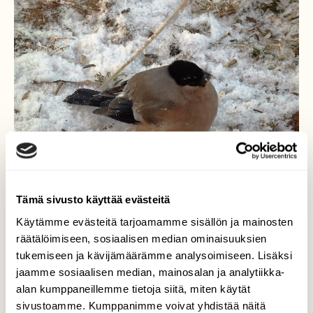
Tämä sivusto käyttää evästeitä
Käytämme evästeitä tarjoamamme sisällön ja mainosten
räätälöimiseen, sosiaalisen median ominaisuuksien
Palelee
tukemiseen ja kävijämäärämme analysoimiseen. Lisäksi
jaamme sosiaalisen median, mainosalan ja analytiikka-
Pakkasta -30, linnut ovat todella kylmissään
alan kumppaneillemme tietoja siitä, miten käytät
ja syövät maassa . Makuulla jalat ovat
höyhenpeitteen alla lämpimässä.
sivustoamme. Kumppanimme voivat yhdistää näitä