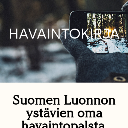
HAVAINTOKIRJA
Suomen Luonnon
ystävien oma
havaintopalsta.