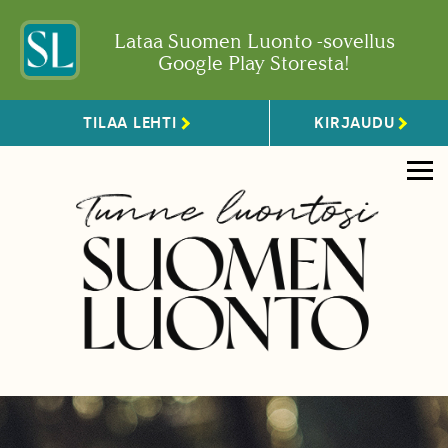
Lataa Suomen Luonto -sovellus
Google Play Storesta!
TILAA LEHTI
KIRJAUDU