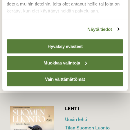
Toivottavasti pian lämpenee parikymmentä
tietoja muihin tietoihin, joita olet antanut heille tai joita on
astetta!!!
kerätty, kun olet käyttänyt heidän palvelujaan.
Valokuvaaja: Marja-Liisa Paavola, Rauman Ruona
7.1.2016
Näytä tiedot
Hyväksy evästeet
TAKAISIN LISTAAN
Muokkaa valintoja
Vain välttämättömät
LEHTI
Uusin lehti
Tilaa Suomen Luonto