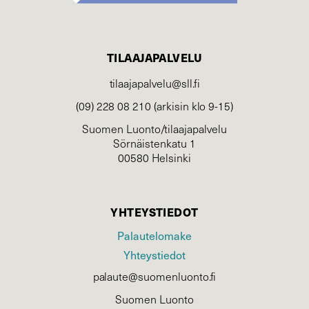
TILAAJAPALVELU
tilaajapalvelu@sll.fi
(09) 228 08 210 (arkisin klo 9-15)
Suomen Luonto/tilaajapalvelu
Sörnäistenkatu 1
00580 Helsinki
YHTEYSTIEDOT
Palautelomake
Yhteystiedot
palaute@suomenluonto.fi
Suomen Luonto