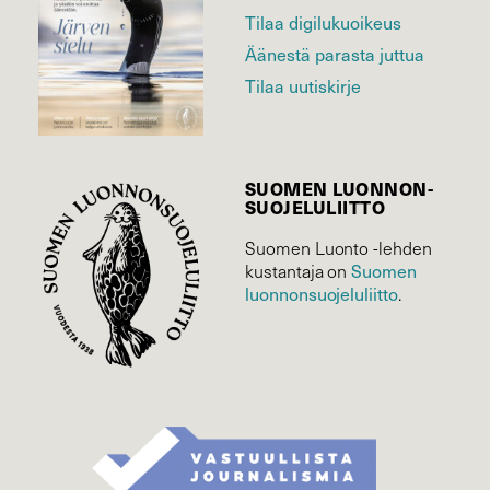
Tilaa digilukuoikeus
Äänestä parasta juttua
Tilaa uutiskirje
SUOMEN LUONNON­
SUOJELU­LIITTO
Suomen Luonto -lehden
kustantaja on
Suomen
luonnonsuojelu­liitto
.