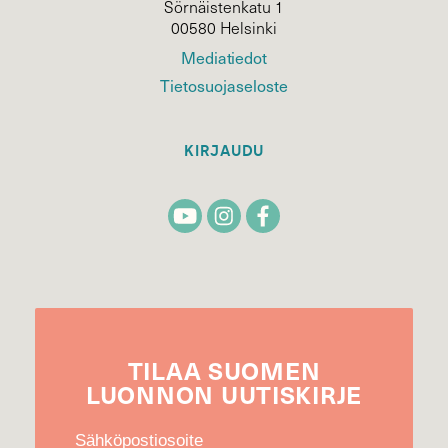
Sörnäistenkatu 1
00580 Helsinki
Mediatiedot
Tietosuojaseloste
KIRJAUDU
TILAA
SUOMEN
LUONNON
UUTIS­KIRJE
Sähköpostiosoite