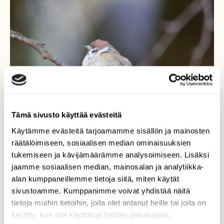
Tämä sivusto käyttää evästeitä
Käytämme evästeitä tarjoamamme sisällön ja mainosten
räätälöimiseen, sosiaalisen median ominaisuuksien
tukemiseen ja kävijämäärämme analysoimiseen. Lisäksi
jaamme sosiaalisen median, mainosalan ja analytiikka-
Paleltaa
alan kumppaneillemme tietoja siitä, miten käytät
sivustoamme. Kumppanimme voivat yhdistää näitä
Pikkuvarpusesta näkee että nyt on kylmää :)
tietoja muihin tietoihin, joita olet antanut heille tai joita on
kerätty, kun olet käyttänyt heidän palvelujaan.
Valokuvaaja: Kaarlo Asikainen, Iisalmi 16.10.2020