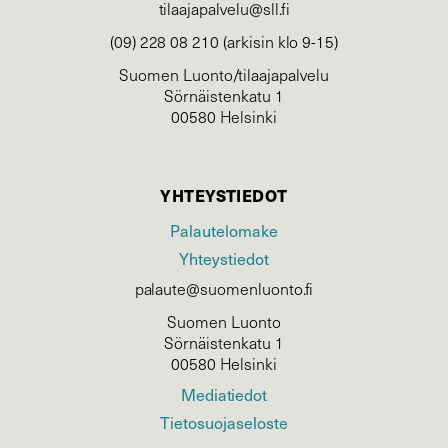
tilaajapalvelu@sll.fi
(09) 228 08 210 (arkisin klo 9-15)
Suomen Luonto/tilaajapalvelu
Sörnäistenkatu 1
00580 Helsinki
YHTEYSTIEDOT
Palautelomake
Yhteystiedot
palaute@suomenluonto.fi
Suomen Luonto
Sörnäistenkatu 1
00580 Helsinki
Mediatiedot
Tietosuojaseloste