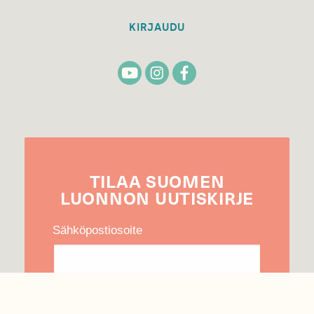
KIRJAUDU
TILAA
SUOMEN
LUONNON
UUTIS­KIRJE
Sähköpostiosoite
Hyväksyn tietojeni käytön uutiskirjeen
lähettämiseen