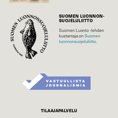
SUOMEN LUONNON­
SUOJELU­LIITTO
Suomen Luonto -lehden
Suomen
kustantaja on
luonnonsuojelu­liitto
.
TILAAJAPALVELU