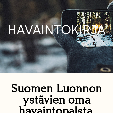
HAVAINTOKIRJA
Suomen Luonnon
ystävien oma
havaintopalsta.