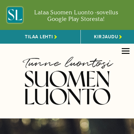
Lataa Suomen Luonto -sovellus
Google Play Storesta!
TILAA LEHTI
KIRJAUDU