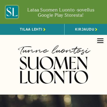
Lataa Suomen Luonto -sovellus
Google Play Storesta!
TILAA LEHTI
KIRJAUDU