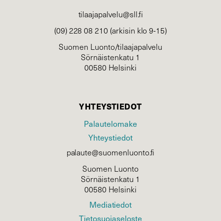
tilaajapalvelu@sll.fi
(09) 228 08 210 (arkisin klo 9-15)
Suomen Luonto/tilaajapalvelu
Sörnäistenkatu 1
00580 Helsinki
YHTEYSTIEDOT
Palautelomake
Yhteystiedot
palaute@suomenluonto.fi
Suomen Luonto
Sörnäistenkatu 1
00580 Helsinki
Mediatiedot
Tietosuojaseloste