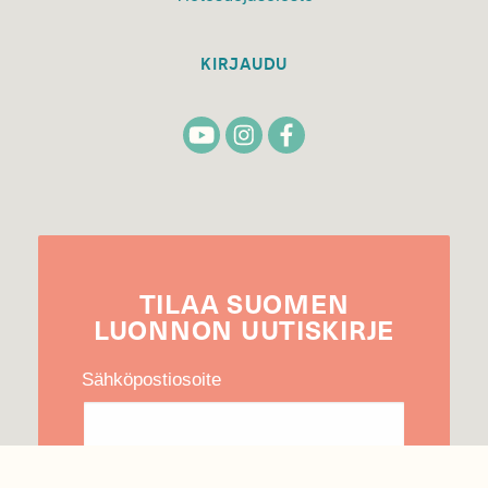
KIRJAUDU
TILAA
SUOMEN
LUONNON
UUTIS­KIRJE
Sähköpostiosoite
Hyväksyn tietojeni käytön uutiskirjeen