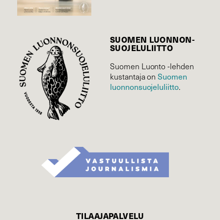
SUOMEN LUONNON­
SUOJELU­LIITTO
Suomen Luonto -lehden
Suomen
kustantaja on
luonnonsuojelu­liitto
.
TILAAJAPALVELU