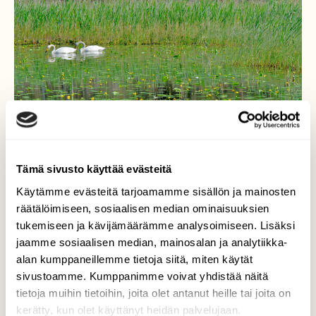
Tämä sivusto käyttää evästeitä
Käytämme evästeitä tarjoamamme sisällön ja mainosten
räätälöimiseen, sosiaalisen median ominaisuuksien
tukemiseen ja kävijämäärämme analysoimiseen. Lisäksi
jaamme sosiaalisen median, mainosalan ja analytiikka-
Paljon ulpukoita
alan kumppaneillemme tietoja siitä, miten käytät
sivustoamme. Kumppanimme voivat yhdistää näitä
Kukkimassa Poro-Kolmoislammella.
tietoja muihin tietoihin, joita olet antanut heille tai joita on
Valokuvaaja: Reijo Juurinen, Nuuksion
kerätty, kun olet käyttänyt heidän palvelujaan.