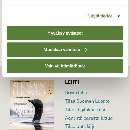
kansallispuisto Juhannus
Näytä tiedot
TAKAISIN LISTAAN
Hyväksy evästeet
Muokkaa valintoja
Vain välttämättömät
LEHTI
Uusin lehti
Tilaa Suomen Luonto
Tilaa digilukuoikeus
Äänestä parasta juttua
Tilaa uutiskirje