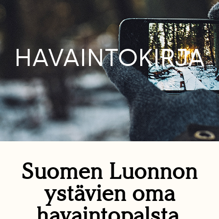
HAVAINTOKIRJA
Suomen Luonnon
ystävien oma
havaintopalsta.