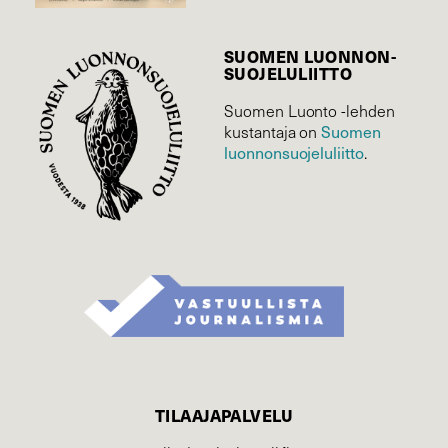
SUOMEN LUONNON­
SUOJELU­LIITTO
Suomen Luonto -lehden
Suomen
kustantaja on
luonnonsuojelu­liitto
.
TILAAJAPALVELU