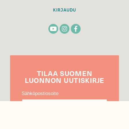
KIRJAUDU
TILAA
SUOMEN
LUONNON
UUTIS­KIRJE
Sähköpostiosoite
Hyväksyn tietojeni käytön uutiskirjeen
lähettämiseen