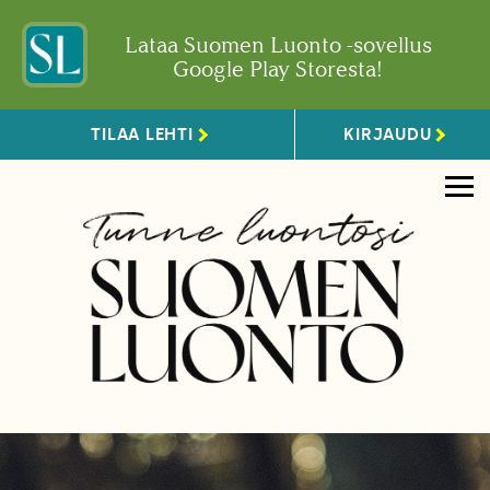
Lataa Suomen Luonto -sovellus
Google Play Storesta!
TILAA LEHTI
KIRJAUDU