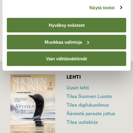
Näytä tiedot
TAKAISIN LISTAAN
Hyväksy evästeet
Muokkaa valintoja
Vain välttämättömät
LEHTI
Uusin lehti
Tilaa Suomen Luonto
Tilaa digilukuoikeus
Äänestä parasta juttua
Tilaa uutiskirje