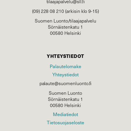
tilaajapalvelu@sll.fi
(09) 228 08 210 (arkisin klo 9-15)
Suomen Luonto/tilaajapalvelu
Sörnäistenkatu 1
00580 Helsinki
YHTEYSTIEDOT
Palautelomake
Yhteystiedot
palaute@suomenluonto.fi
Suomen Luonto
Sörnäistenkatu 1
00580 Helsinki
Mediatiedot
Tietosuojaseloste