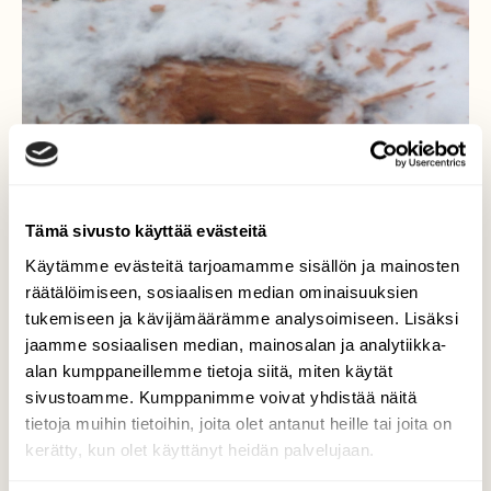
Tämä sivusto käyttää evästeitä
Käytämme evästeitä tarjoamamme sisällön ja mainosten
räätälöimiseen, sosiaalisen median ominaisuuksien
tukemiseen ja kävijämäärämme analysoimiseen. Lisäksi
jaamme sosiaalisen median, mainosalan ja analytiikka-
alan kumppaneillemme tietoja siitä, miten käytät
sivustoamme. Kumppanimme voivat yhdistää näitä
Palokärjen ruokailua
tietoja muihin tietoihin, joita olet antanut heille tai joita on
kerätty, kun olet käyttänyt heidän palvelujaan.
Valokuvaaja: yrjo lukkari, Keminmaa 6.1.2017