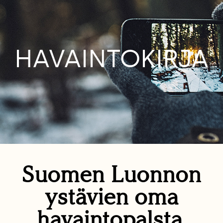
HAVAINTOKIRJA
Suomen Luonnon
ystävien oma
havaintopalsta.