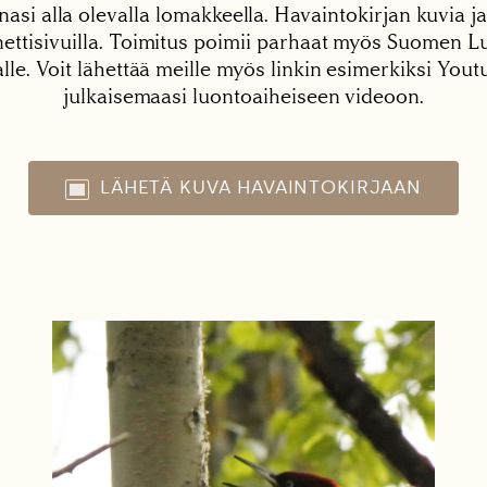
nasi alla olevalla lomakkeella. Havaintokirjan kuvia ja
tisivuilla. Toimitus poimii parhaat myös Suomen Lu
alle. Voit lähettää meille myös linkin esimerkiksi You
julkaisemaasi luontoaiheiseen videoon.
LÄHETÄ KUVA HAVAINTOKIRJAAN