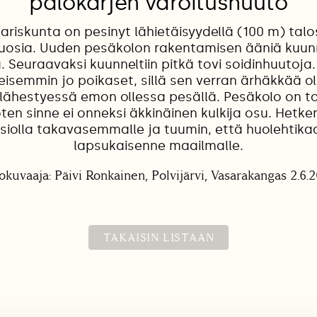
palokärjen varoitushuuto
ariskunta on pesinyt lähietäisyydellä (100 m) ta
vuosia. Uuden pesäkolon rakentamisen ääniä kuunne
a. Seuraavaksi kuunneltiin pitkä tovi soidinhuutoja
eisemmin jo poikaset, sillä sen verran ärhäkkää ol
ähestyessä emon ollessa pesällä. Pesäkolo on to
ten sinne ei onneksi äkkinäinen kulkija osu. Hetke
uosiolla takavasemmalle ja tuumin, että huolehtik
lapsukaisenne maailmalle.
okuvaaja: Päivi Ronkainen, Polvijärvi, Vasarakangas 2.6.
TAKAISIN LISTAAN