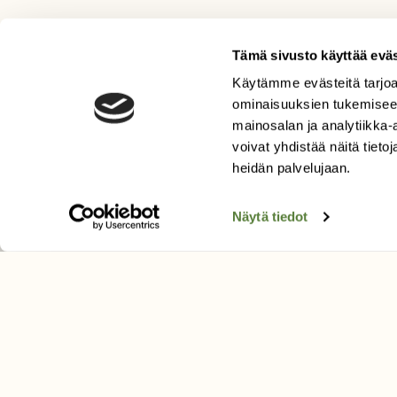
Tämä sivusto käyttää eväs
Käytämme evästeitä tarjoa
LEHTI
ominaisuuksien tukemisee
Uusin lehti
mainosalan ja analytiikka
Tilaa Suomen Luonto
voivat yhdistää näitä tietoja
Tilaa digilukuoikeus
heidän palvelujaan.
Äänestä parasta juttua
Näytä tiedot
Tilaa uutiskirje
SUOMEN LUONNON­SUOJ
LIITTO
Suomen Luonto -lehden kusta
Suomen luonnonsuojelu­liitto
.