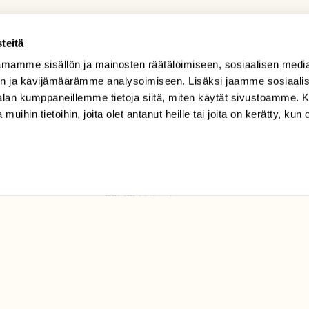
teitä
mamme sisällön ja mainosten räätälöimiseen, sosiaalisen medi
TILAAJAPALVELU
n ja kävijämäärämme analysoimiseen. Lisäksi jaamme sosiaali
tilaajapalvelu@sll.fi
-alan kumppaneillemme tietoja siitä, miten käytät sivustoamme
 muihin tietoihin, joita olet antanut heille tai joita on kerätty, kun 
(09) 228 08 210 (arkisin
klo 9-15)
Suomen
Luonto/tilaajapalvelu
Sörnäistenkatu 1
00580 Helsinki
ELU­
YHTEYSTIEDOT
ntaja on
Palautelomake
Yhteystiedot