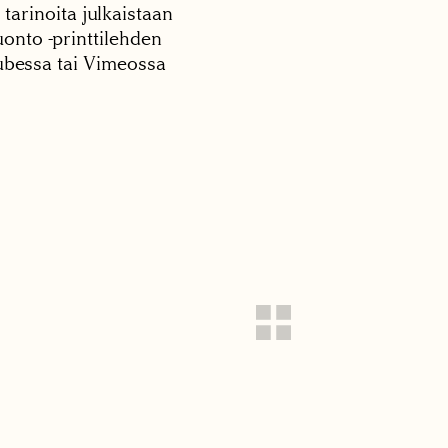
 tarinoita julkaistaan
onto -printtilehden
tubessa tai Vimeossa