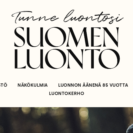
STÖ
NÄKÖKULMIA
LUONNON ÄÄNENÄ 85 VUOTTA
LUONTOKERHO