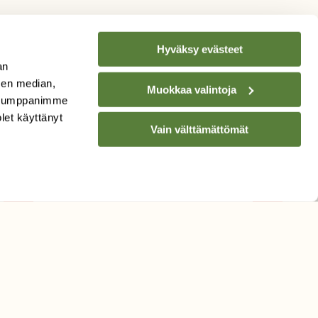
Hyväksy evästeet
an
sen median,
Muokkaa valintoja
. Kumppanimme
TILAA
SUOMEN
olet käyttänyt
LUONNON
UUTIS­KIRJE
Vain välttämättömät
Sähköpostiosoite
Hyväksyn tietojeni käytön
uutiskirjeen lähettämiseen