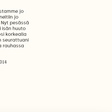
lostamme jo
ltiin jo
. Nyt pesässä
i isän huuto
si korkealla
n seurattuani
aa rauhassa
2014