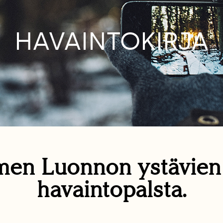
HAVAINTOKIRJA
en Luonnon ystävie
havaintopalsta.