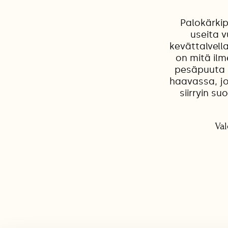
Palokärkip
useita 
kevättalvell
on mitä ilm
pesäpuuta l
haavassa, jo
siirryin s
Val