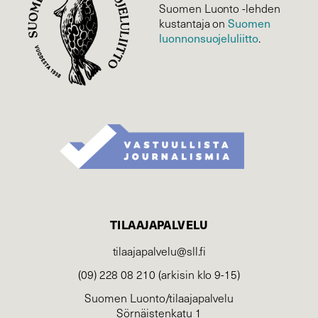
Suomen Luonto -lehden
Suomen
kustantaja on
luonnonsuojelu­liitto
.
TILAAJAPALVELU
tilaajapalvelu@sll.fi
(09) 228 08 210 (arkisin klo 9-15)
Suomen Luonto/tilaajapalvelu
Sörnäistenkatu 1