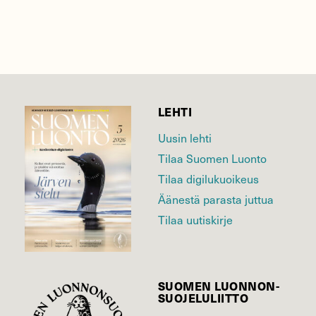
LEHTI
Uusin lehti
Tilaa Suomen Luonto
Tilaa digilukuoikeus
Äänestä parasta juttua
Tilaa uutiskirje
SUOMEN LUONNON­
SUOJELU­LIITTO