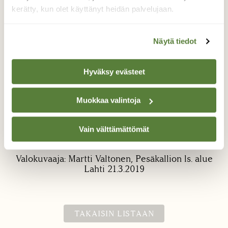
kerätty, kun olet käyttänyt heidän palvelujaan.
Näytä tiedot
Hyväksy evästeet
Palokärjenkö savotta...kuva
Muokkaa valintoja
2
Sama lahopuu kuin kuvassa 1. Paljon on
Vain välttämättömät
kuorta ynnä lastuja irronnut.
Valokuvaaja: Martti Valtonen, Pesäkallion ls. alue
Lahti 21.3.2019
TAKAISIN LISTAAN