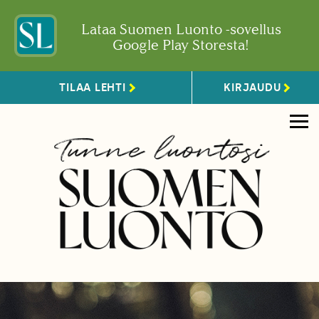
Lataa Suomen Luonto -sovellus
Google Play Storesta!
TILAA LEHTI
KIRJAUDU