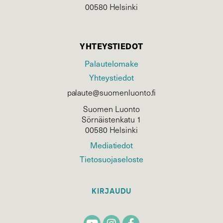
00580 Helsinki
YHTEYSTIEDOT
Palautelomake
Yhteystiedot
palaute@suomenluonto.fi
Suomen Luonto
Sörnäistenkatu 1
00580 Helsinki
Mediatiedot
Tietosuojaseloste
KIRJAUDU