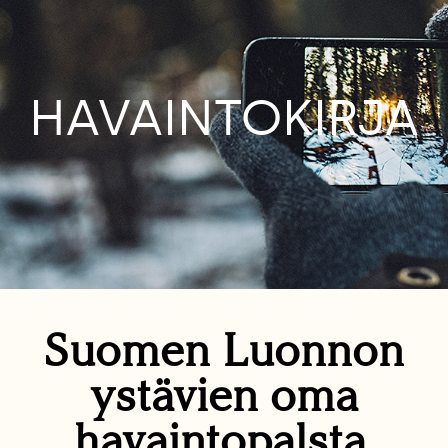
HAVAINTOKIRJA
Suomen Luonnon
ystävien oma
havaintopalsta.