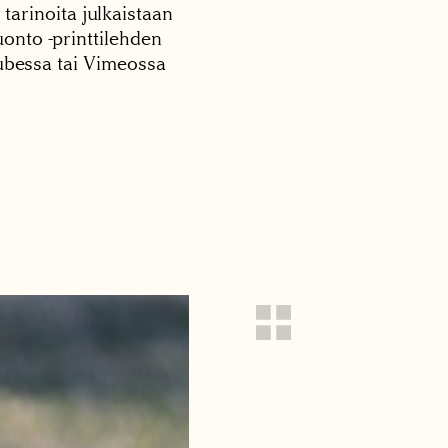
 tarinoita julkaistaan
onto -printtilehden
tubessa tai Vimeossa