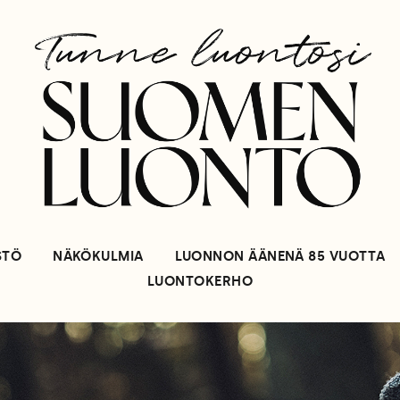
STÖ
NÄKÖKULMIA
LUONNON ÄÄNENÄ 85 VUOTTA
LUONTOKERHO