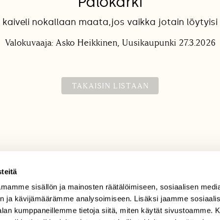
Palokärki
 kaiveli nokallaan maata,jos vaikka jotain löytyis
Valokuvaaja: Asko Heikkinen, Uusikaupunki 27.3.2026
TAKAISIN LISTAAN
teitä
mamme sisällön ja mainosten räätälöimiseen, sosiaalisen medi
TILAAJAPALVELU
n ja kävijämäärämme analysoimiseen. Lisäksi jaamme sosiaali
tilaajapalvelu@sll.fi
-alan kumppaneillemme tietoja siitä, miten käytät sivustoamme