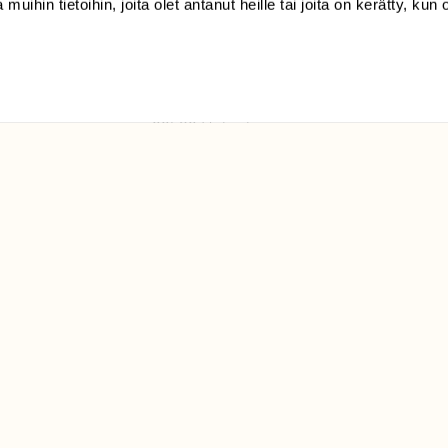
 muihin tietoihin, joita olet antanut heille tai joita on kerätty, kun 
(09) 228 08 210 (arkisin
klo 9-15)
Suomen
Luonto/tilaajapalvelu
Sörnäistenkatu 1
00580 Helsinki
ELU­
YHTEYSTIEDOT
ntaja on
Palautelomake
Yhteystiedot
palaute@suomenluonto.fi
Suomen Luonto
Sörnäistenkatu 1
00580 Helsinki
Mediatiedot
Tietosuojaseloste