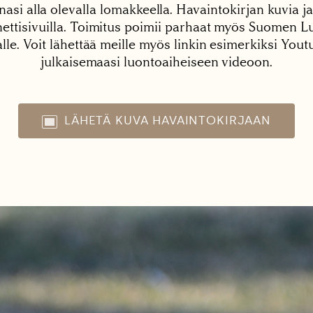
nasi alla olevalla lomakkeella. Havaintokirjan kuvia ja
tisivuilla. Toimitus poimii parhaat myös Suomen Lu
alle. Voit lähettää meille myös linkin esimerkiksi You
julkaisemaasi luontoaiheiseen videoon.
LÄHETÄ KUVA HAVAINTOKIRJAAN