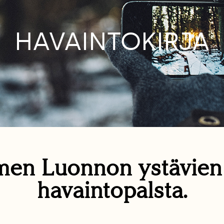
HAVAINTOKIRJA
en Luonnon ystävie
havaintopalsta.