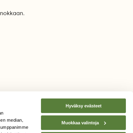
i nokkaan.
Hyväksy evästeet
an
sen median,
Muokkaa valintoja
. Kumppanimme
TILAA
SUOMEN