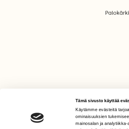
Palokärki
Tämä sivusto käyttää eväs
Käytämme evästeitä tarjoa
LEHTI
ominaisuuksien tukemisee
Uusin lehti
mainosalan ja analytiikka