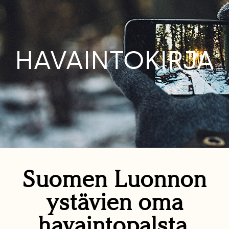
HAVAINTOKIRJA
Suomen Luonnon
ystävien oma
havaintopalsta.