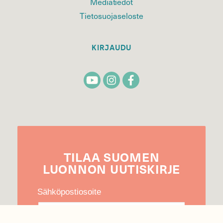
Mediatiedot
Tietosuojaseloste
KIRJAUDU
TILAA
SUOMEN
LUONNON
UUTIS­KIRJE
Sähköpostiosoite