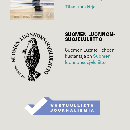
Tilaa uutiskirje
SUOMEN LUONNON­
SUOJELU­LIITTO
Suomen Luonto -lehden
Suomen
kustantaja on
luonnonsuojelu­liitto
.