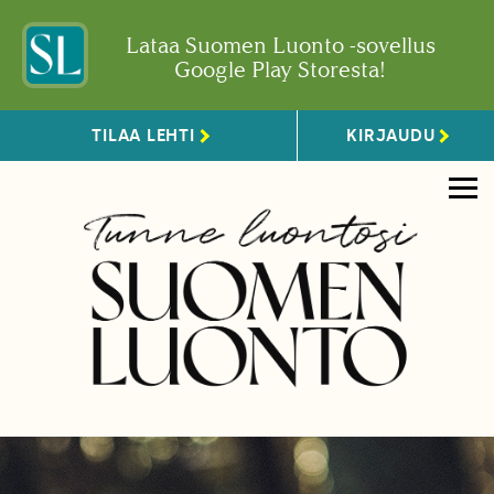
Lataa Suomen Luonto -sovellus
Google Play Storesta!
TILAA LEHTI
KIRJAUDU