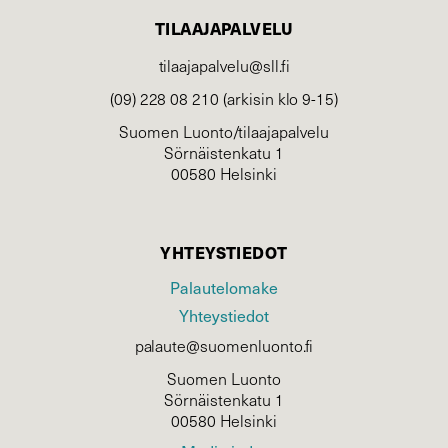
TILAAJAPALVELU
tilaajapalvelu@sll.fi
(09) 228 08 210 (arkisin klo 9-15)
Suomen Luonto/tilaajapalvelu
Sörnäistenkatu 1
00580 Helsinki
YHTEYSTIEDOT
Palautelomake
Yhteystiedot
palaute@suomenluonto.fi
Suomen Luonto
Sörnäistenkatu 1
00580 Helsinki