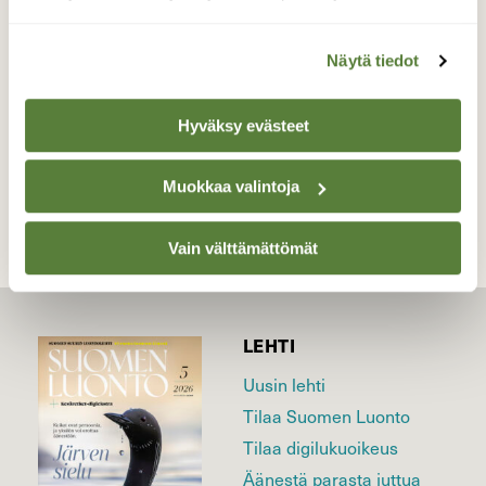
ruoka.
Valokuvaaja: Raili Paavola, Vantaa 27.01.2019
Näytä tiedot
Hyväksy evästeet
TAKAISIN LISTAAN
Muokkaa valintoja
Vain välttämättömät
LEHTI
Uusin lehti
Tilaa Suomen Luonto
Tilaa digilukuoikeus
Äänestä parasta juttua