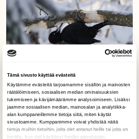
Tämä sivusto käyttää evästeitä
Käytämme evästeitä tarjoamamme sisällön ja mainosten
räätälöimiseen, sosiaalisen median ominaisuuksien
tukemiseen ja kävijämäärämme analysoimiseen. Lisäksi
jaamme sosiaalisen median, mainosalan ja analytiikka-
alan kumppaneillemme tietoja siitä, miten käytät
Palokärki 27.1.2019
sivustoamme. Kumppanimme voivat yhdistää näitä
tietoja muihin tietoihin, joita olet antanut heille tai joita on
Vantaa -18 ast, tiukassa on palokärjen
kerätty, kun olet käyttänyt heidän palvelujaan.