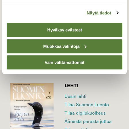
Valokuvaaja: Jenni merilä, Perniö 18.1.17
Näytä tiedot
Hyväksy evästeet
TAKAISIN LISTAAN
Muokkaa valintoja
Vain välttämättömät
LEHTI
Uusin lehti
Tilaa Suomen Luonto
Tilaa digilukuoikeus
Äänestä parasta juttua