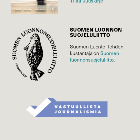
Tilaa uutiskirje
SUOMEN LUONNON­
SUOJELU­LIITTO
Suomen Luonto -lehden
Suomen
kustantaja on
luonnonsuojelu­liitto
.