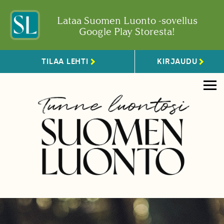
Lataa Suomen Luonto -sovellus
Google Play Storesta!
TILAA LEHTI
KIRJAUDU