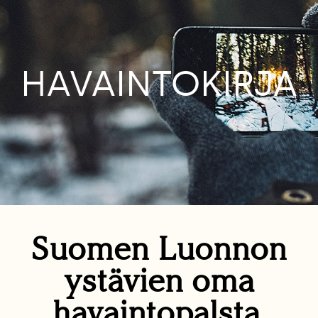
HAVAINTOKIRJA
Suomen Luonnon
ystävien oma
havaintopalsta.