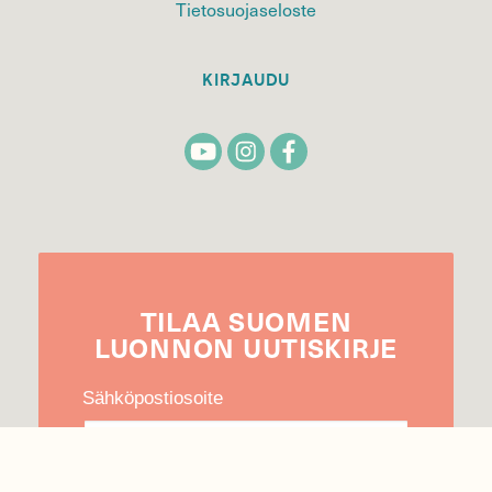
Tietosuojaseloste
KIRJAUDU
TILAA
SUOMEN
LUONNON
UUTIS­KIRJE
Sähköpostiosoite