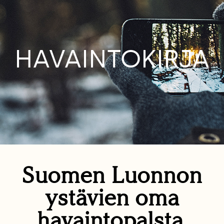
HAVAINTOKIRJA
Suomen Luonnon
ystävien oma
havaintopalsta.