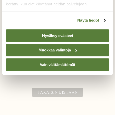
kerätty, kun olet käyttänyt heidän palvelujaan.
Näytä tiedot
Paluu lakeudelle
Hyväksy evästeet
Menin seuraamaan laulujoutsenten paluuta
Lapuan Alajoelle. Auringonlaskun sävyt
Muokkaa valintoja
loivat kauniin taustan upealle
kansallislinnullemme.
Vain välttämättömät
Valokuvaaja: Jukka Risikko, Lapua 14.3.2020
TAKAISIN LISTAAN