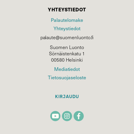
YHTEYSTIEDOT
Palautelomake
Yhteystiedot
palaute@suomenluonto.fi
Suomen Luonto
Sörnäistenkatu 1
00580 Helsinki
Mediatiedot
Tietosuojaseloste
KIRJAUDU