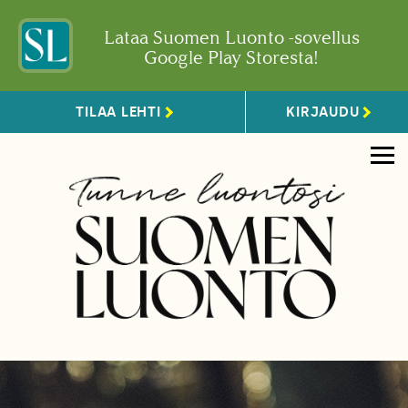
Lataa Suomen Luonto -sovellus
Google Play Storesta!
TILAA LEHTI
KIRJAUDU