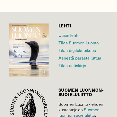
LEHTI
Uusin lehti
Tilaa Suomen Luonto
Tilaa digilukuoikeus
Äänestä parasta juttua
Tilaa uutiskirje
SUOMEN LUONNON­
SUOJELU­LIITTO
Suomen Luonto -lehden
Suomen
kustantaja on
luonnonsuojelu­liitto
.