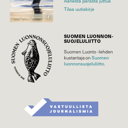
Äänestä parasta juttua
Tilaa uutiskirje
SUOMEN LUONNON­
SUOJELU­LIITTO
Suomen Luonto -lehden
Suomen
kustantaja on
luonnonsuojelu­liitto
.