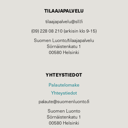
TILAAJAPALVELU
tilaajapalvelu@sll.fi
(09) 228 08 210 (arkisin klo 9-15)
Suomen Luonto/tilaajapalvelu
Sörnäistenkatu 1
00580 Helsinki
YHTEYSTIEDOT
Palautelomake
Yhteystiedot
palaute@suomenluonto.fi
Suomen Luonto
Sörnäistenkatu 1
00580 Helsinki