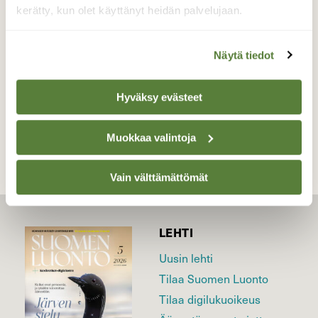
kerätty, kun olet käyttänyt heidän palvelujaan.
Valokuvaaja: Pirkko Siukonen, Tornio-Haaparanta
03.04.2026
Näytä tiedot
Hyväksy evästeet
TAKAISIN LISTAAN
Muokkaa valintoja
Vain välttämättömät
LEHTI
Uusin lehti
Tilaa Suomen Luonto
Tilaa digilukuoikeus