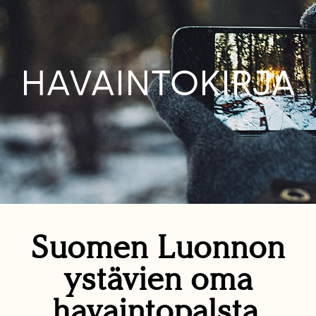
HAVAINTOKIRJA
Suomen Luonnon
ystävien oma
havaintopalsta.