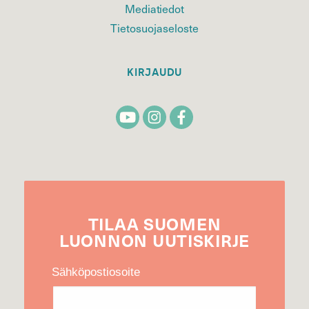
Mediatiedot
Tietosuojaseloste
KIRJAUDU
TILAA
SUOMEN
LUONNON
UUTIS­KIRJE
Sähköpostiosoite