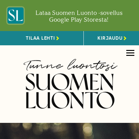
Lataa Suomen Luonto -sovellus
Google Play Storesta!
TILAA LEHTI
KIRJAUDU