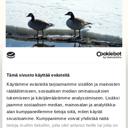
Tämä sivusto käyttää evästeitä
Käytämme evästeitä tarjoamamme sisällön ja mainosten
räätälöimiseen, sosiaalisen median ominaisuuksien
tukemiseen ja kävijämäärämme analysoimiseen. Lisäksi
Paluumuuttajat
jaamme sosiaalisen median, mainosalan ja analytiikka-
alan kumppaneillemme tietoja siitä, miten käytät
Torniossa on harvakseltaan näkynyt
kanadanhanhia, mutta hiljaista on ollut
sivustoamme. Kumppanimme voivat yhdistää näitä
siivekkäiden osalta.
tietoja muihin tietoihin, joita olet antanut heille tai joita on